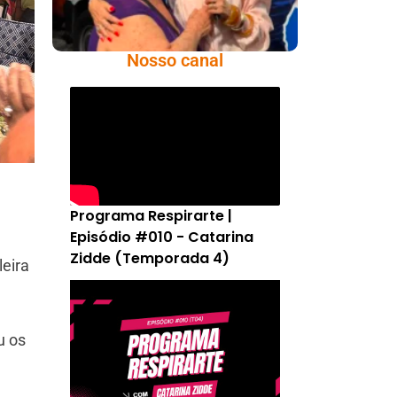
Nosso canal
Programa Respirarte |
Episódio #010 - Catarina
Zidde (Temporada 4)
leira
u os