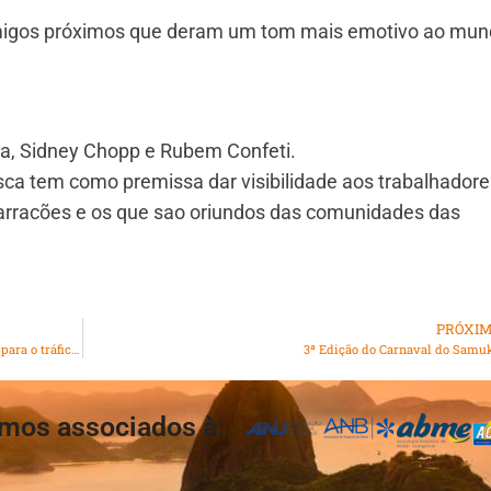
amigos próximos que deram um tom mais emotivo ao mu
ca, Sidney Chopp e Rubem Confeti.
sca tem como premissa dar visibilidade aos trabalhadore
barracões e os que sao oriundos das comunidades das
PRÓXI
Quadrilha que roubava caminhonetes de luxo e revendia para o tráfico é presa
3ª Edição do Carnaval do Samu
mos associados à: