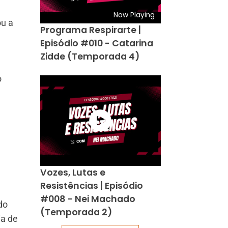
Now Playing
ou a
Programa Respirarte |
Episódio #010 - Catarina
Zidde (Temporada 4)
o
Vozes, Lutas e
Resistências | Episódio
#008 - Nei Machado
do
(Temporada 2)
ia de