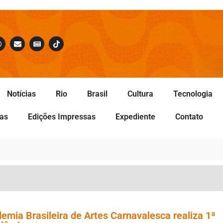
Notícias
Rio
Brasil
Cultura
Tecnologia
tas
Edições Impressas
Expediente
Contato
emia Brasileira de Artes Carnavalesca realiza 1ª