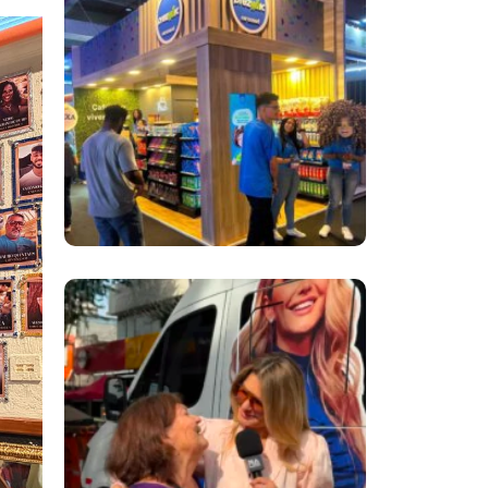
Inovação No Brasil
Com A Participação
Do Prezunic No Rio
Innovation Week
2026
​Segurança Pública
Lidera Queixas De
Moradores Do Rio Em
Escuta Promovida
Por Antônia
Fontenelle