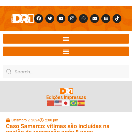
Edições impressas
Setembro 2, 2024
2:00 pm
Caso Samarco: vítimas são incluídas na
gestão da reparação após 8 anos