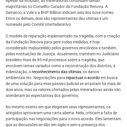
Apesar da inclusão, as mineradoras continuam sendo
majoritárias no Conselho Curador da Fundação Renova. A
Samarco, a Vale e a BHP Billiton indicam seis dos nove nomes.
Entre os demais, dois são representantes das vítimas e um
nomeado pelo Comitê Interfederativo.
O modelo de reparação implementado na tragédia, com a criação
da Fundação Renova para gerir todas medidas, é hoje
considerado malsucedido pelos governos envolvidos e também
pelas instituições de Justiça. Atualmente, tramitam no Judiciário
brasileiro mais de 85 mil processos sobre a tragédia, que
envolvem temas variados como a reconstrução dos distritos, a
indenização, o
reconhecimento das vítimas
, os danos
ambientais etc. Negociações para
repactuar o acordo
em busca
de uma solução para esse passivo judicial se arrastam há mais de
dois anos, mas os valores ofertados pelas mineradoras ainda não
atenderam às expectativas dos governos.
No mesmo evento em que elegeram seus representantes, os
atingidos aprovaram uma carta aberta. Nela, criticam a falta de
participação nas negociações para o novo acordo. Eles lamentam
que as discussões se dão em sigilo e sem a presença dos