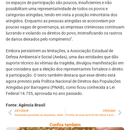
os espaços de participação são poucos, insuficientes e não
possibilitam uma representatividade de todos os povos e
categorias atingidas, tendo em vista a posição minoritária dos
atingidos. Enquanto as pessoas atingidas se acotovelam por
poucas vagas de governança, as empresas criminosas continuam
lucrando e violando os direitos do povo, intensificando os rastros
de danos deixados pelo rompimento”.
Embora persistirem as limitações, a Associação Estadual de
Defesa Ambiental e Social (Aedas), uma das entidades que dão
suporte técnico às vítimas da tragédia, divulgou manifestação em
que considera que a eleição dos representantes fortalece o direito
à participação. O texto também destaca que esse direito está
agora previsto pela Política Nacional de Direitos das Populações
Atingidas por Barragens (PNAB), como ficou conhecida a Lei
Federal 14.755, aprovada no ano passado.
Fonte: Agência Brasil
ANTERIOR
PRÓXIMO
Queimadas persistem na Amazônia; cidades do PA superam 1 mil focos
Tiroteio na zona norte do Rio deixa 4 mortos e 5 feridos
Confira também