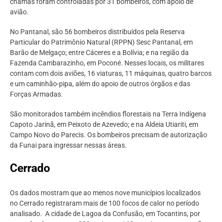
chamas foram controladas por 31 bombeiros, com apoio de
avião.
No Pantanal, são 56 bombeiros distribuídos pela Reserva
Particular do Patrimônio Natural (RPPN) Sesc Pantanal, em
Barão de Melgaço; entre Cáceres e a Bolívia; e na região da
Fazenda Cambarazinho, em Poconé. Nesses locais, os militares
contam com dois aviões, 16 viaturas, 11 máquinas, quatro barcos
e um caminhão-pipa, além do apoio de outros órgãos e das
Forças Armadas.
São monitorados também incêndios florestais na Terra Indígena
Capoto Jarinã, em Peixoto de Azevedo; e na Aldeia Utiariti, em
Campo Novo do Parecis. Os bombeiros precisam de autorização
da Funai para ingressar nessas áreas.
Cerrado
Os dados mostram que ao menos nove municípios localizados
no Cerrado registraram mais de 100 focos de calor no período
analisado. A cidade de Lagoa da Confusão, em Tocantins, por