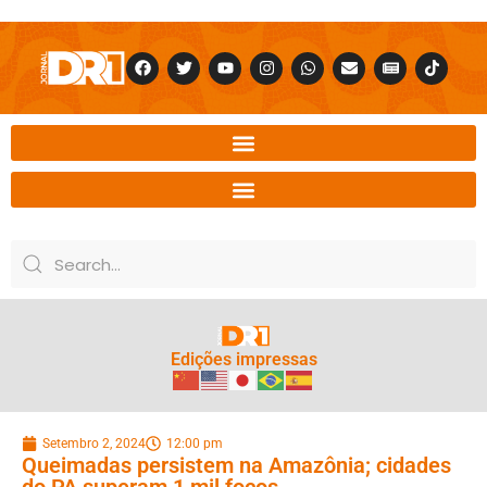
Edições impressas
Setembro 2, 2024
12:00 pm
Queimadas persistem na Amazônia; cidades
do PA superam 1 mil focos