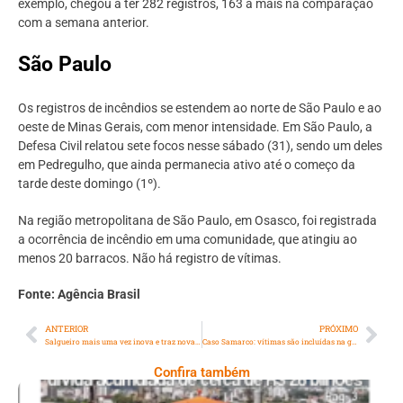
exemplo, chegou a ter 282 registros, 163 a mais na comparação
com a semana anterior.
São Paulo
Os registros de incêndios se estendem ao norte de São Paulo e ao
oeste de Minas Gerais, com menor intensidade. Em São Paulo, a
Defesa Civil relatou sete focos nesse sábado (31), sendo um deles
em Pedregulho, que ainda permanecia ativo até o começo da
tarde deste domingo (1º).
Na região metropolitana de São Paulo, em Osasco, foi registrada
a ocorrência de incêndio em uma comunidade, que atingiu ao
menos 20 barracos. Não há registro de vítimas.
Fonte: Agência Brasil
ANTERIOR
PRÓXIMO
Salgueiro mais uma vez inova e traz nova narrativa para apresentar seu enredo de 2025
Caso Samarco: vítimas são incluídas na gestão da reparação após 8 anos
Confira também