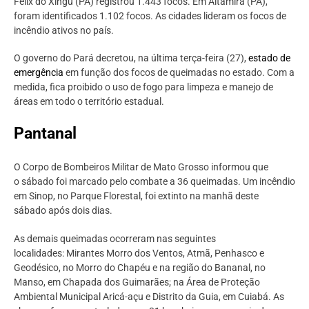
Félix do Xingu (PA) registrou 1.443 focos. Em Altamira (PA),
foram identificados 1.102 focos. As cidades lideram os focos de
incêndio ativos no país.
O governo do Pará decretou, na última terça-feira (27),
estado de
emergência
em função dos focos de queimadas no estado. Com a
medida, fica proibido o uso de fogo para limpeza e manejo de
áreas em todo o território estadual.
Pantanal
O Corpo de Bombeiros Militar de Mato Grosso informou que
o sábado foi marcado pelo combate a 36 queimadas. Um incêndio
em Sinop, no Parque Florestal, foi extinto na manhã deste
sábado após dois dias.
As demais queimadas ocorreram nas seguintes
localidades: Mirantes Morro dos Ventos, Atmã, Penhasco e
Geodésico, no Morro do Chapéu e na região do Bananal, no
Manso, em Chapada dos Guimarães; na Área de Proteção
Ambiental Municipal Aricá-açu e Distrito da Guia, em Cuiabá. As