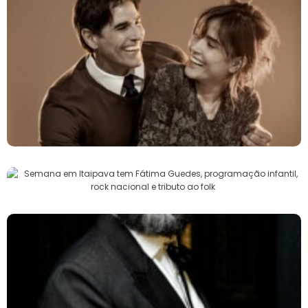
Reynaldo Gianecchini E Maria Casadevall
Voltam Aos Palcos Do RJ Com “Um Dia Muito
Especial”
Semana Em Itaipava Tem Fátima Guedes,
Programação Infantil, Rock Nacional E
Tributo Ao Folk
Após Interpretar Nilo Peçanha Na TV Globo,
Deo Garcez Reestreia Espetáculo Sobre Luiz
Gama No Rio