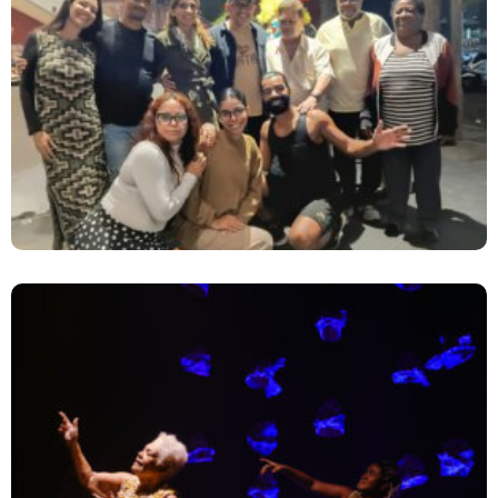
Martinelli Arrebenta Na Copa E No Teatro:
Núcleo De Formação Cultura + Celebra
Sucesso Absoluto De Módulo Na Casa
Carnaval
“MÃE BAIANA” RETORNA PARA ÚNICAS
APRESENTAÇÕES NO RIO