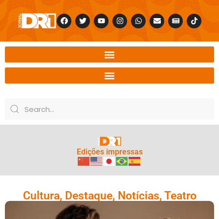
Edições impressas
Cultura
,
Destaque
,
Notícias
,
Teatro