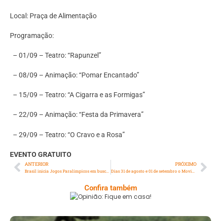
Local: Praça de Alimentação
Programação:
– 01/09 – Teatro: “Rapunzel”
– 08/09 – Animação: “Pomar Encantado”
– 15/09 – Teatro: “A Cigarra e as Formigas”
– 22/09 – Animação: “Festa da Primavera”
– 29/09 – Teatro: “O Cravo e a Rosa”
EVENTO GRATUITO
ANTERIOR
PRÓXIMO
Brasil inicia Jogos Paralímpicos em busca de campanha histórica
Dias 31 de agosto e 01 de setembro o Movimento Pipa no Ar acontecerá no Centro Cultural Osório, em Botafogo
Confira também
Opinião: Fique Em Casa!