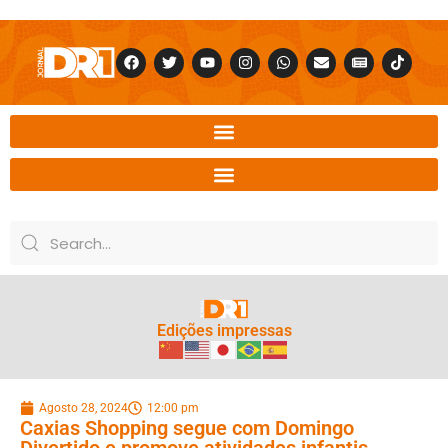
Edições impressas
Agosto 28, 2024
12:00 pm
Caxias Shopping segue com Domingo
Divertido e promove atividades infantis