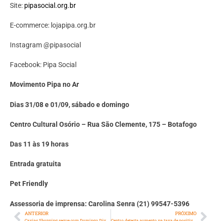
Site:
pipasocial.org.br
E-commerce: lojapipa.org.br
Instagram @pipasocial
Facebook: Pipa Social
Movimento Pipa no Ar
Dias 31/08 e 01/09, sábado e domingo
Centro Cultural Os
ó
rio – Rua S
ã
o Clemente, 175 – Botafogo
Das 11 às 19 horas
Entrada gratuita
Pet Friendly
Assessoria de imprensa: Carolina Senra (21) 99547-5396
ANTERIOR
PRÓXIMO
Caxias Shopping segue com Domingo Divertido e promove atividades infantis gratuitas durante os domingos de setembro
Centro detecta aumento na taxa de positividade para covid no Rio