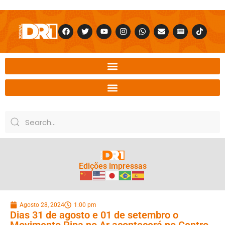
Edições impressas
Agosto 28, 2024
1:00 pm
Dias 31 de agosto e 01 de setembro o
Movimento Pipa no Ar acontecerá no Centro