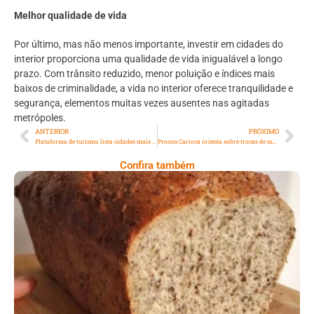
Melhor qualidade de vida
Por último, mas não menos importante, investir em cidades do
interior proporciona uma qualidade de vida inigualável a longo
prazo. Com trânsito reduzido, menor poluição e índices mais
baixos de criminalidade, a vida no interior oferece tranquilidade e
segurança, elementos muitas vezes ausentes nas agitadas
metrópoles.
ANTERIOR
PRÓXIMO
Plataforma de turismo lista cidades mais procuradas em 2023 e as preferidas para as férias do próximo verão
Procon Carioca orienta sobre trocas de mercadoria e direito ao arrependimento
Confira também
Comer Bem: Pão Low Carb