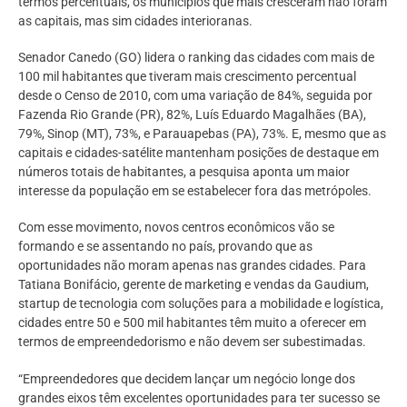
termos percentuais, os municípios que mais cresceram não foram
as capitais, mas sim cidades interioranas.
Senador Canedo (GO) lidera o ranking das cidades com mais de
100 mil habitantes que tiveram mais crescimento percentual
desde o Censo de 2010, com uma variação de 84%, seguida por
Fazenda Rio Grande (PR), 82%, Luís Eduardo Magalhães (BA),
79%, Sinop (MT), 73%, e Parauapebas (PA), 73%. E, mesmo que as
capitais e cidades-satélite mantenham posições de destaque em
números totais de habitantes, a pesquisa aponta um maior
interesse da população em se estabelecer fora das metrópoles.
Com esse movimento, novos centros econômicos vão se
formando e se assentando no país, provando que as
oportunidades não moram apenas nas grandes cidades. Para
Tatiana Bonifácio, gerente de marketing e vendas da Gaudium,
startup de tecnologia com soluções para a mobilidade e logística,
cidades entre 50 e 500 mil habitantes têm muito a oferecer em
termos de empreendedorismo e não devem ser subestimadas.
“Empreendedores que decidem lançar um negócio longe dos
grandes eixos têm excelentes oportunidades para ter sucesso se