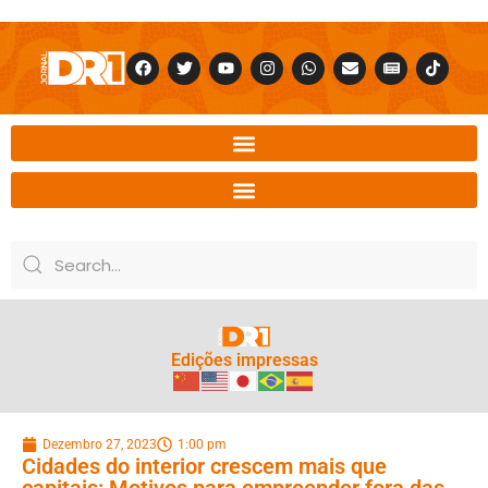
Edições impressas
Dezembro 27, 2023
1:00 pm
Cidades do interior crescem mais que
capitais: Motivos para empreender fora das