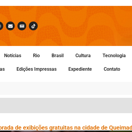
Notícias
Rio
Brasil
Cultura
Tecnologia
tas
Edições Impressas
Expediente
Contato
rada de exibições gratuitas na cidade de Queima