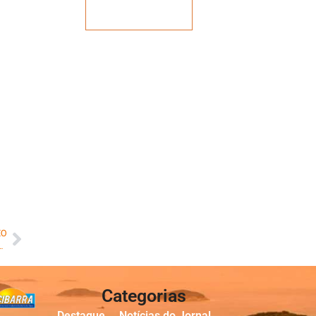
Veja mais
MO
losão do antigo prédio do Clube dos Portuários neste domingo
Categorias
Destaque
Notícias do Jornal