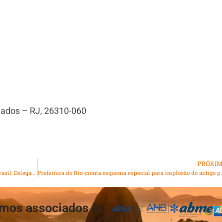
mados – RJ, 26310-060
PRÓXI
Pandas pelo Mundo, Lanternas de Sichuan Iluminam o Brasil: Delegação Cultural de Sichuan Inicia Atividades de Intercâmbio Cultural no Brasil
Prefeitura do Rio monta esquema especial para imp
mos associados à: