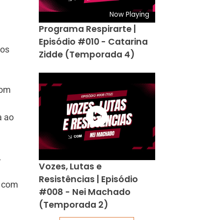
Now Playing
Programa Respirarte |
Episódio #010 - Catarina
 os
Zidde (Temporada 4)
com
a ao
,
Vozes, Lutas e
Resistências | Episódio
a com
#008 - Nei Machado
(Temporada 2)