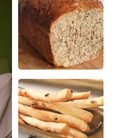
Comer Bem: Pão Low
Carb
Comer Bem:
Palitinhos De Cebola
E Salsa