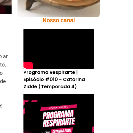
Nosso canal
o ar
to,
Programa Respirarte |
io
Episódio #010 - Catarina
 de
Zidde (Temporada 4)
e