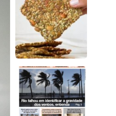
Comer Bem: Cracker
De Sementes
Ano X – Número 366
01 A 07 De Agosto De
2026