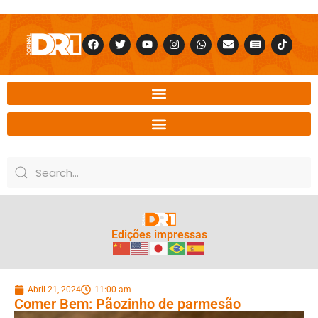
Edições impressas
Abril 21, 2024
11:00 am
Comer Bem: Pãozinho de parmesão