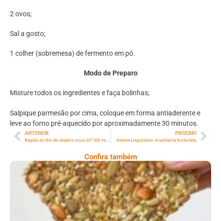
2 ovos;
Sal a gosto;
1 colher (sobremesa) de fermento em pó.
Modo de Preparo
Misture todos os ingredientes e faça bolinhas;
Salpique parmesão por cima, coloque em forma antiaderente e
leve ao forno pré-aquecido por aproximadamente 30 minutos.
ANTERIOR
PRÓXIMO
Região do Rio de Janeiro criou 107.108 vagas de emprego em fevereiro, aponta Caged
Deleite Linguístico: A solitária borboleta
Confira também
Comer Bem: Cracker De Sementes