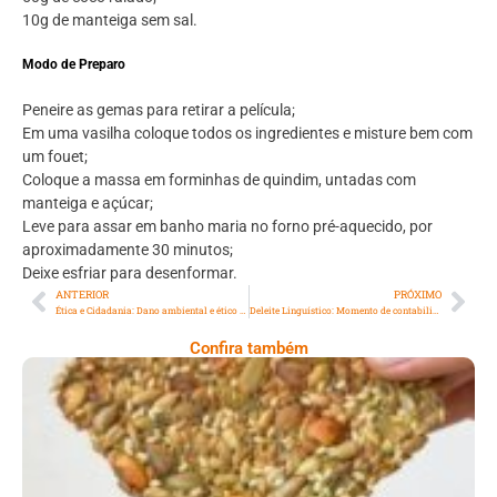
10g de manteiga sem sal.
Modo de Preparo
Peneire as gemas para retirar a película;
Em uma vasilha coloque todos os ingredientes e misture bem com
um fouet;
Coloque a massa em forminhas de quindim, untadas com
manteiga e açúcar;
Leve para assar em banho maria no forno pré-aquecido, por
aproximadamente 30 minutos;
Deixe esfriar para desenformar.
ANTERIOR
PRÓXIMO
Ética e Cidadania: Dano ambiental e ético causado por colapso de mina em Maceió
Deleite Linguístico: Momento de contabilidade
Confira também
Comer Bem: Cracker De Sementes