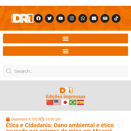
Edições impressas
Dezembro 9, 2023
10:00 pm
Ética e Cidadania: Dano ambiental e ético
causado por colapso de mina em Maceió