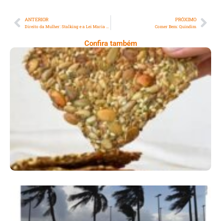
ANTERIOR
PRÓXIMO
Direito da Mulher: Stalking e a Lei Maria da Penha
Comer Bem: Quindim
Confira também
Comer Bem: Cracker De Sementes