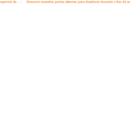
Restaurantes populares da Prefeitura servirão cardápio especial de Natal em 23 de dezembro
Hemorio mantém portas abertas para doadores durante o fim de a