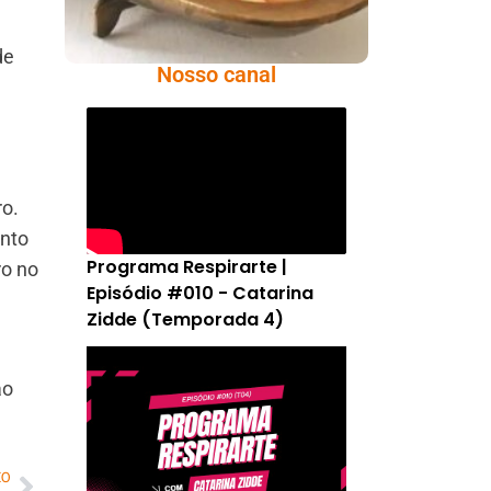
de
Nosso canal
ro.
anto
Programa Respirarte |
ro no
Episódio #010 - Catarina
Zidde (Temporada 4)
ao
MO