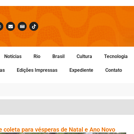
Notícias
Rio
Brasil
Cultura
Tecnologia
tas
Edições Impressas
Expediente
Contato
 coleta para vésperas de Natal e Ano Novo