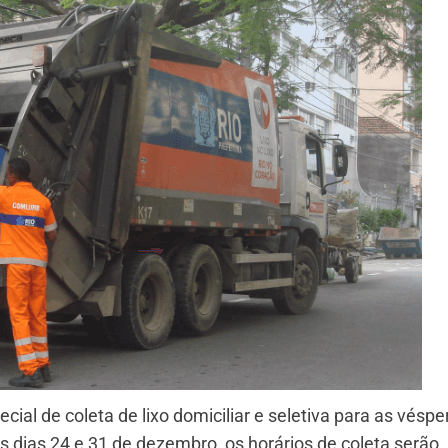
l de coleta de lixo domiciliar e seletiva para as véspe
 dias 24 e 31 de dezembro, os horários de coleta serão