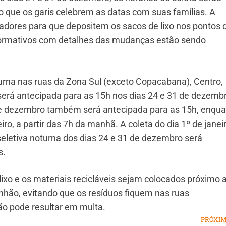
 que os garis celebrem as datas com suas famílias. A
adores para que depositem os sacos de lixo nos pontos 
nformativos com detalhes das mudanças estão sendo
turna nas ruas da Zona Sul (exceto Copacabana), Centro,
será antecipada para as 15h nos dias 24 e 31 de dezemb
de dezembro também será antecipada para as 15h, enqu
eiro, a partir das 7h da manhã. A coleta do dia 1º de janei
seletiva noturna dos dias 24 e 31 de dezembro será
s.
lixo e os materiais recicláveis sejam colocados próximo 
nhão, evitando que os resíduos fiquem nas ruas
o pode resultar em multa.
PRÓXI