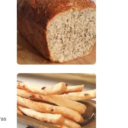
Comer Bem: Pão Low
Carb
Comer Bem:
Palitinhos De Cebola
E Salsa
ras