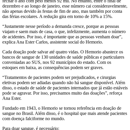
fechar o ano com pelo menos 92 mil. No entanto, entre o final de
dezembro e ao longo de janeiro, esse número cai consideravelmente,
não apenas devido às festas de fim de ano, mas também por conta
das férias escolares. A redução gira em torno de 10% a 15%.
“Justamente nesse período a demanda cresce, porque as pessoas
viajam e saem mais de casa, o que, infelizmente, aumenta o número
de acidentes. Por isso, é importante que as pessoas venham doar”,
explica Ana Ester Carlos, assistente social do Hemorio.
Cada doação pode salvar até quatro vidas. O Hemorio abastece os
bancos de sangue de 130 unidades de saúde públicas e particulares
conveniadas ao SUS, nos 92 municípios do estado. Com os
estoques em baixa, as consequências podem ser graves.
“Tratamentos de pacientes podem ser prejudicados, e cirurgias
eletivas podem ser adiadas quando não há sangue disponível. Além
disso, o estado de saúde de pacientes internados que já estão estáveis
pode se agravar. Por isso, precisamos muito das doações”, reforça
Ana Ester.
Fundado em 1943, o Hemorio se tornou referência em doação de
sangue no Brasil. Além disso, é o hospital que mais atende pacientes
com doença falciforme no mundo.
Para doar sangue, é necessário: