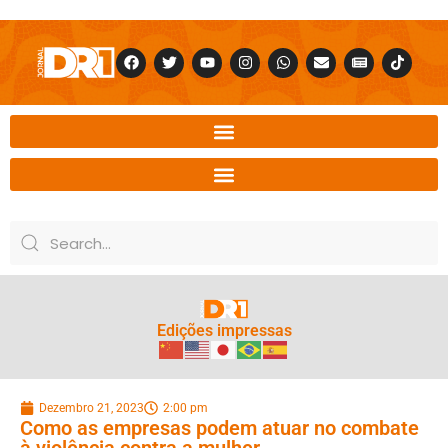
Edições impressas
Dezembro 21, 2023
2:00 pm
Como as empresas podem atuar no combate
à violência contra a mulher