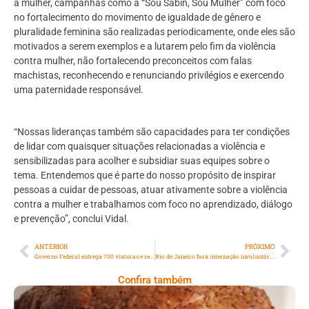
a mulher, campanhas como a “Sou Sabin, Sou Mulher” com foco
no fortalecimento do movimento de igualdade de gênero e
pluralidade feminina são realizadas periodicamente, onde eles são
motivados a serem exemplos e a lutarem pelo fim da violência
contra mulher, não fortalecendo preconceitos com falas
machistas, reconhecendo e renunciando privilégios e exercendo
uma paternidade responsável.
“Nossas lideranças também são capacidades para ter condições
de lidar com quaisquer situações relacionadas a violência e
sensibilizadas para acolher e subsidiar suas equipes sobre o
tema. Entendemos que é parte do nosso propósito de inspirar
pessoas a cuidar de pessoas, atuar ativamente sobre a violência
contra a mulher e trabalhamos com foco no aprendizado, diálogo
e prevenção”, conclui Vidal.
ANTERIOR
PRÓXIMO
Governo Federal entrega 700 viaturas e repassa R＄ 78 milhões aos estados para investimentos na segurança pública
Rio de Janeiro fará internação involuntária em caso de risco à vida
Confira também