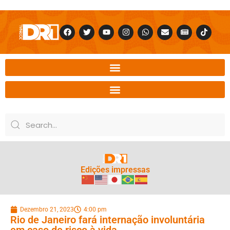
Edições impressas
Dezembro 21, 2023
4:00 pm
Rio de Janeiro fará internação involuntária
em caso de risco à vida