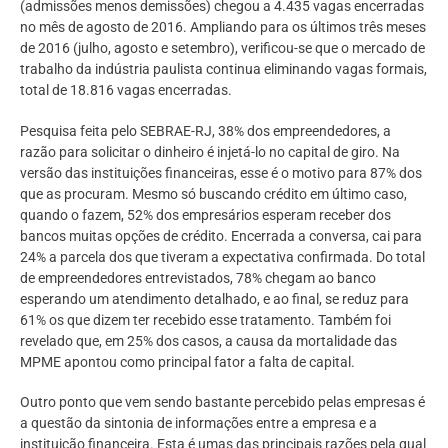
(admissões menos demissões) chegou a 4.435 vagas encerradas
no mês de agosto de 2016. Ampliando para os últimos três meses
de 2016 (julho, agosto e setembro), verificou-se que o mercado de
trabalho da indústria paulista continua eliminando vagas formais,
total de 18.816 vagas encerradas.
Pesquisa feita pelo SEBRAE-RJ, 38% dos empreendedores, a
razão para solicitar o dinheiro é injetá-lo no capital de giro. Na
versão das instituições financeiras, esse é o motivo para 87% dos
que as procuram. Mesmo só buscando crédito em último caso,
quando o fazem, 52% dos empresários esperam receber dos
bancos muitas opções de crédito. Encerrada a conversa, cai para
24% a parcela dos que tiveram a expectativa confirmada. Do total
de empreendedores entrevistados, 78% chegam ao banco
esperando um atendimento detalhado, e ao final, se reduz para
61% os que dizem ter recebido esse tratamento. Também foi
revelado que, em 25% dos casos, a causa da mortalidade das
MPME apontou como principal fator a falta de capital.
Outro ponto que vem sendo bastante percebido pelas empresas é
a questão da sintonia de informações entre a empresa e a
instituição financeira. Esta é umas das principais razões pela qual