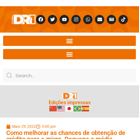
Edições impressas
Maio 29, 2022
5:00 pm
Como melhorar as chances de obtenção de
crédito para a micro, Pequena e média