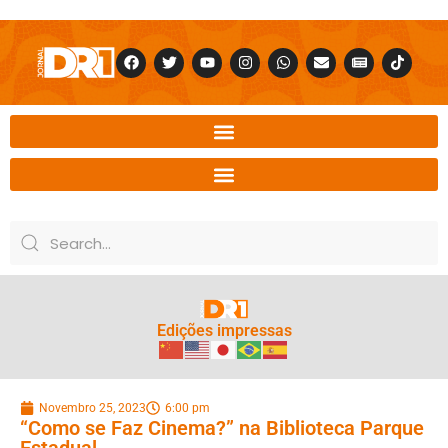
Edições impressas
Novembro 25, 2023
6:00 pm
“Como se Faz Cinema?” na Biblioteca Parque
Estadual