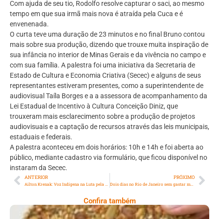
Com ajuda de seu tio, Rodolfo resolve capturar o saci, ao mesmo
tempo em que sua irmã mais nova é atraída pela Cuca e é
envenenada.
O curta teve uma duração de 23 minutos e no final Bruno contou
mais sobre sua produção, dizendo que trouxe muita inspiração de
sua infância no interior de Minas Gerais e da vivência no campo e
com sua família. A palestra foi uma iniciativa da Secretaria de
Estado de Cultura e Economia Criativa (Secec) e alguns de seus
representantes estiveram presentes, como a superintendente de
audiovisual Taíla Borges e a a assessora de acompanhamento da
Lei Estadual de Incentivo à Cultura Conceição Diniz, que
trouxeram mais esclarecimento sobre a produção de projetos
audiovisuais e a captação de recursos através das leis municipais,
estaduais e federais.
A palestra aconteceu em dois horários: 10h e 14h e foi aberta ao
público, mediante cadastro via formulário, que ficou disponível no
instaram da Secec.
ANTERIOR
PRÓXIMO
Ailton Krenak: Voz Indígena na Luta pela Natureza e Cultura
Dois dias no Rio de Janeiro sem gastar muito
Confira também