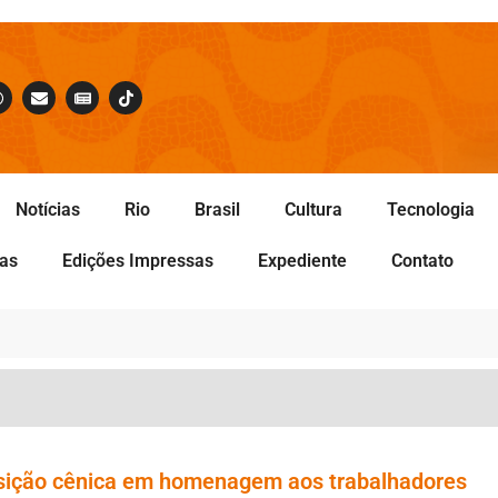
Notícias
Rio
Brasil
Cultura
Tecnologia
tas
Edições Impressas
Expediente
Contato
sição cênica em homenagem aos trabalhadores