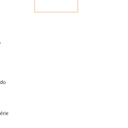
Veja mais
o
 do
érie