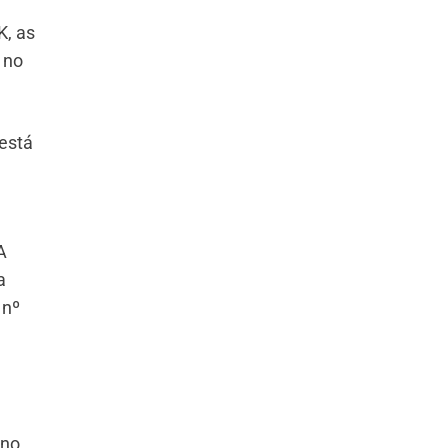
K, as
 no
está
A
a
 nº
 no