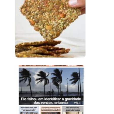
Comer Bem: Cracker
De Sementes
Ano X – Número 366
01 A 07 De Agosto De
2026