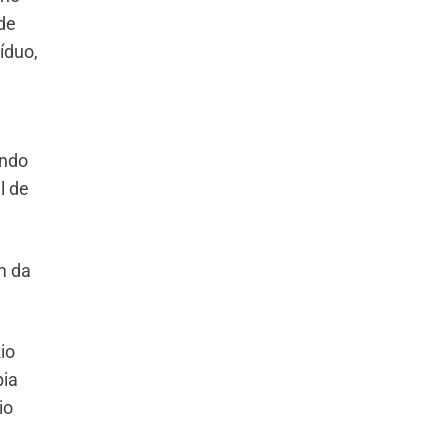
 de
íduo,
endo
l de
m da
io
pia
io