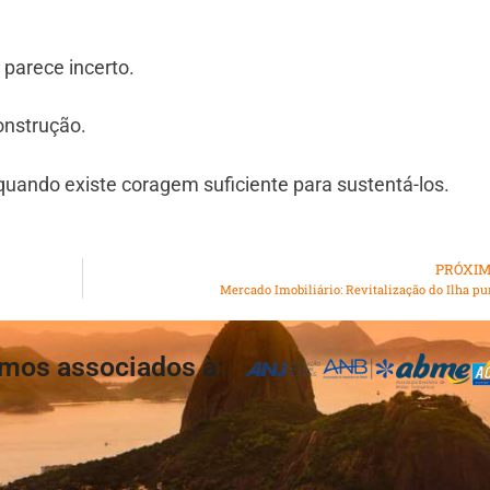
 parece incerto.
onstrução.
quando existe coragem suficiente para sustentá-los.
PRÓXI
Mercado Imobiliário: Revitalização do Ilha pu
mos associados à: