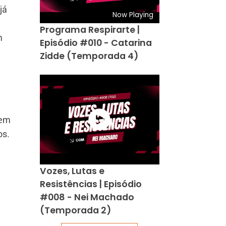
já
Now Playing
Programa Respirarte |
m
Episódio #010 - Catarina
Zidde (Temporada 4)
 em
os.
Vozes, Lutas e
Resistências | Episódio
#008 - Nei Machado
(Temporada 2)