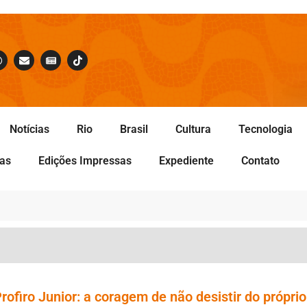
Notícias
Rio
Brasil
Cultura
Tecnologia
tas
Edições Impressas
Expediente
Contato
ofiro Junior: a coragem de não desistir do próprio