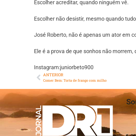
Escolher acreditar, quando ninguém vê.
Escolher não desistir, mesmo quando tudo
José Roberto, não é apenas um ator em c
Ele é a prova de que sonhos não morrem, 
Instagram:juniorbeto900
ANTERIOR
Comer Bem: Torta de frango com milho
So