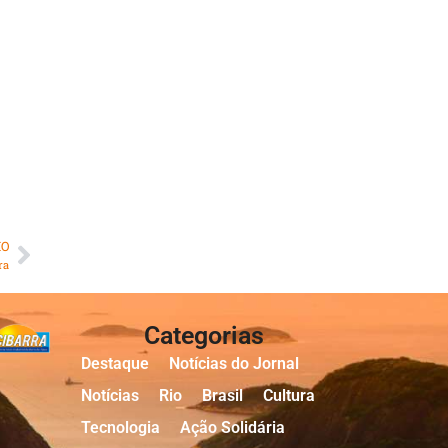
MO
ra
Categorias
Destaque
Notícias do Jornal
Notícias
Rio
Brasil
Cultura
Tecnologia
Ação Solidária