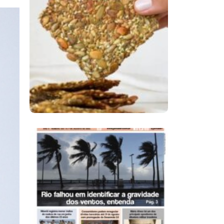
Comer Bem: Cracker
De Sementes
Ano X – Número 366
01 A 07 De Agosto De
2026