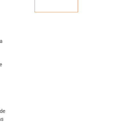
Veja mais
 a
e
 de
as