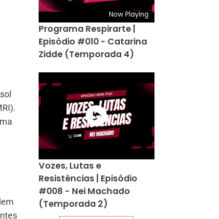
Now Playing
Programa Respirarte |
Episódio #010 - Catarina
Zidde (Temporada 4)
sol
RI).
irma
Vozes, Lutas e
Resistências | Episódio
#008 - Nei Machado
odem
(Temporada 2)
entes