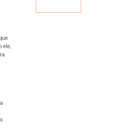
Veja mais
 que
 ele,
ra
 a
s