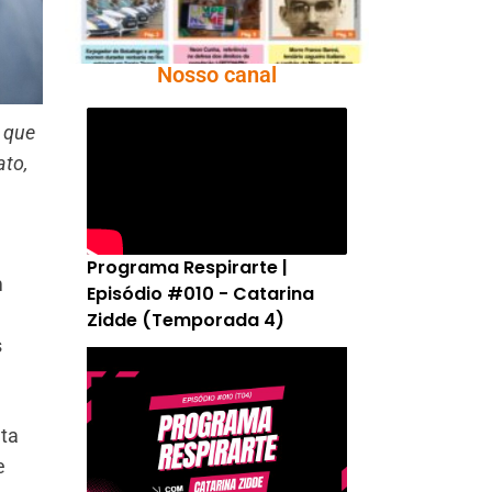
Nosso canal
 que
ato,
Programa Respirarte |
m
Episódio #010 - Catarina
Zidde (Temporada 4)
s
nta
e