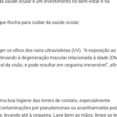
 da saúde ocular é um investimento no bem-estar e na
ique Rocha para cuidar da saúde ocular:
ger os olhos dos raios ultravioletas (UV). “A exposição ao 
, levando à degeneração macular relacionada à idade (DM
l da visão, e pode resultar em cegueira irreversível”, af
uma boa higiene das lentes de contato, especialmente
o. “Contaminações por pseudomonas ou acanthamoeba p
s, levando até à cegueira. Lave bem as mãos, limpe as l