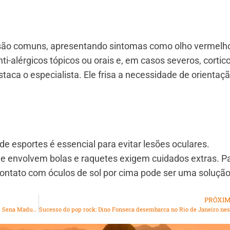
s são comuns, apresentando sintomas como olho vermelh
ti-alérgicos tópicos ou orais e, em casos severos, cortic
taca o especialista. Ele frisa a necessidade de orientaç
de esportes é essencial para evitar lesões oculares.
ue envolvem bolas e raquetes exigem cuidados extras. P
contato com óculos de sol por cima pode ser uma soluçã
PRÓXI
Palestra ” Autoconhecimento da Íris” – Ciclo de Palestras Sena Madureira
Su