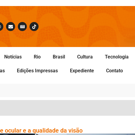
Notícias
Rio
Brasil
Cultura
Tecnologia
tas
Edições Impressas
Expediente
Contato
e ocular e a qualidade da visão