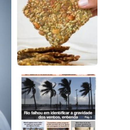
Comer Bem: Cracker
De Sementes
Ano X – Número 366
01 A 07 De Agosto De
2026