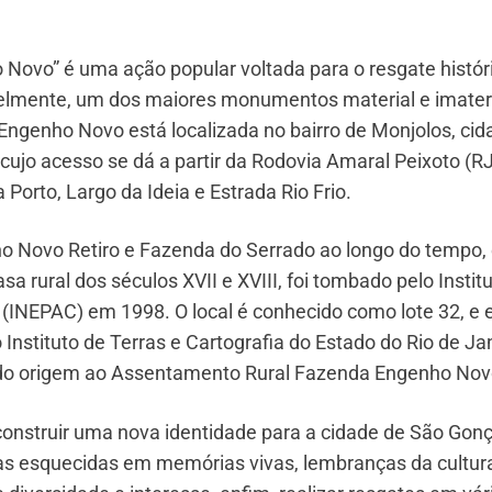
ovo” é uma ação popular voltada para o resgate históri
avelmente, um dos maiores monumentos material e imater
Engenho Novo está localizada no bairro de Monjolos, cid
cujo acesso se dá a partir da Rodovia Amaral Peixoto (RJ
Porto, Largo da Ideia e Estrada Rio Frio.
ovo Retiro e Fazenda do Serrado ao longo do tempo,
a rural dos séculos XVII e XVIII, foi tombado pelo Instit
al (INEPAC) em 1998. O local é conhecido como lote 32, e
Instituto de Terras e Cartografia do Estado do Rio de Ja
ndo origem ao Assentamento Rural Fazenda Engenho Nov
nstruir uma nova identidade para a cidade de São Gonç
rias esquecidas em memórias vivas, lembranças da cultur