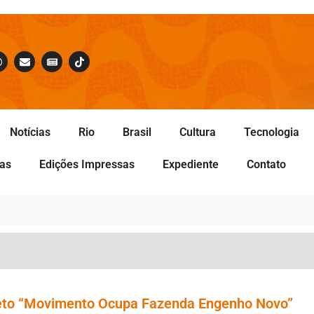
Notícias
Rio
Brasil
Cultura
Tecnologia
tas
Edições Impressas
Expediente
Contato
jeto “Movimento Ocupa Fazenda Engenho Novo”