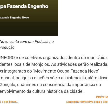
Novo conta com um Podcast no
eprodução
NEGRO e de coletivos organizados dentro do município 
entes locais de Monjolos. As atividades serão realizada
Os integrantes do “Movimento Ocupa Fazenda Novo”
seal, pesquisa e ações sócio assistenciais, além disso
 Gonçalo, unânimes na consciência da importância da
nvolvimento da cultura histórica da cidade.
PRÓXI
O impacto na economia após o fim do auxílio emergencial e dos benefícios às empresas
Contagem regressiva para o En