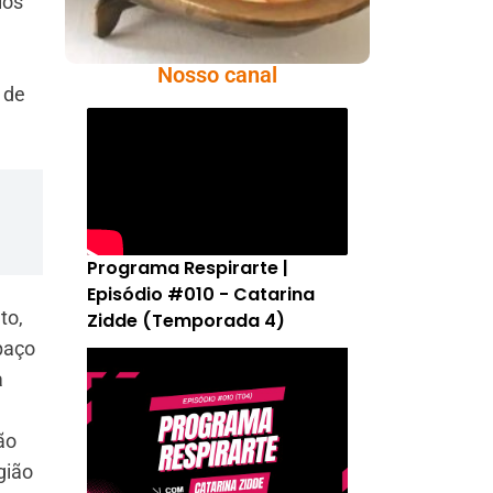
ios
Nosso canal
 de
Programa Respirarte |
Episódio #010 - Catarina
to,
Zidde (Temporada 4)
paço
a
ão
gião