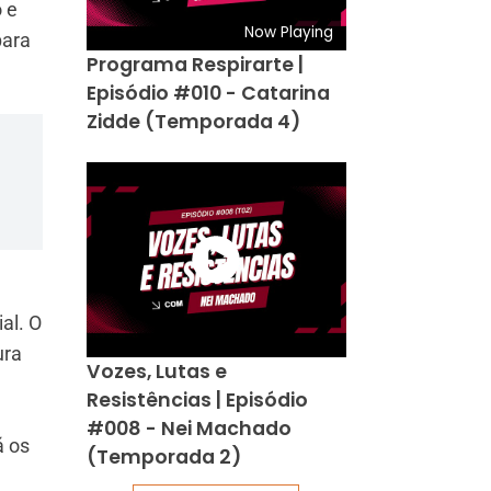
 e
Now Playing
para
Programa Respirarte |
Episódio #010 - Catarina
Zidde (Temporada 4)
al. O
ura
Vozes, Lutas e
Resistências | Episódio
#008 - Nei Machado
á os
(Temporada 2)