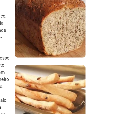
Comer Bem: Pão Low
co,
Carb
ial
ade
-
 esse
uto
 em
neiro
Comer Bem:
o.
Palitinhos De Cebola
E Salsa
alo,
a