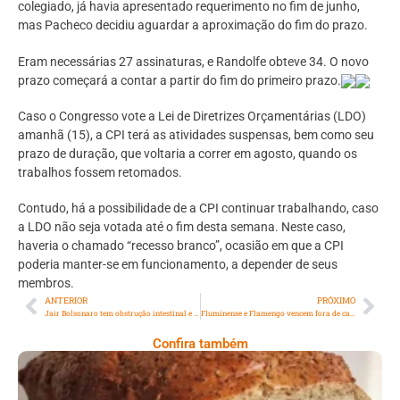
colegiado, já havia apresentado requerimento no fim de junho,
mas Pacheco decidiu aguardar a aproximação do fim do prazo.
Eram necessárias 27 assinaturas, e Randolfe obteve 34. O novo
prazo começará a contar a partir do fim do primeiro prazo.
Caso o Congresso vote a Lei de Diretrizes Orçamentárias (LDO)
amanhã (15), a CPI terá as atividades suspensas, bem como seu
prazo de duração, que voltaria a correr em agosto, quando os
trabalhos fossem retomados.
Contudo, há a possibilidade de a CPI continuar trabalhando, caso
a LDO não seja votada até o fim desta semana. Neste caso,
haveria o chamado “recesso branco”, ocasião em que a CPI
poderia manter-se em funcionamento, a depender de seus
membros.
ANTERIOR
PRÓXIMO
Jair Bolsonaro tem obstrução intestinal e é transferido para São Paulo
Fluminense e Flamengo vencem fora de casa e abrem vantagem na Libertadores
Confira também