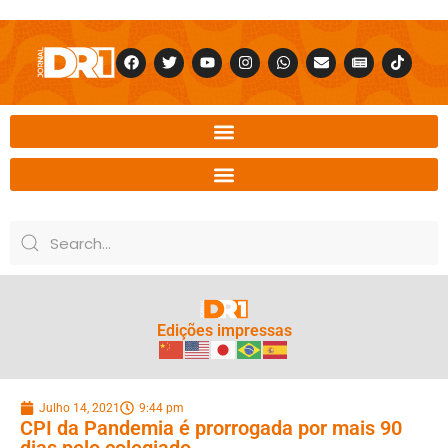
Edições impressas
Julho 14, 2021
9:44 pm
CPI da Pandemia é prorrogada por mais 90
dias pelo colegiado