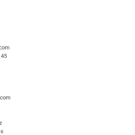
 com
145
 com
z
es