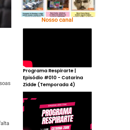
Nosso canal
Programa Respirarte |
Episódio #010 - Catarina
ssoas
Zidde (Temporada 4)
falta