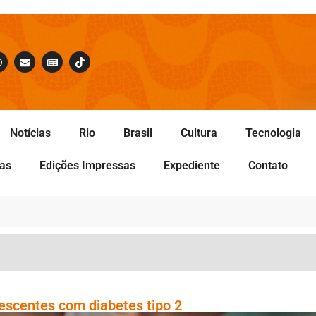
Notícias
Rio
Brasil
Cultura
Tecnologia
tas
Edições Impressas
Expediente
Contato
escentes com diabetes tipo 2