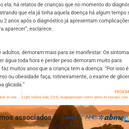
 ela, há relatos de crianças que no momento do diagnós
strando que ela já tinha aquela doença há algum tempo
ou 2 anos após o diagnóstico já apresentam complicaçõe
a aparecer”, esclarece.
 adultos, demoram mais para se manifestar. Os sintom
eber água toda hora e perder peso demoram muito para
az muitos anos que a criança tem a doença. “Por isso é
eso ou obesidade faça, rotineiramente, o exame de glic
a glicada.”
PRÓXI
Secretaria Municipal de Educação e Unidos de Padre Miguel se unem em Feira Literária
Lig
mos associados à: