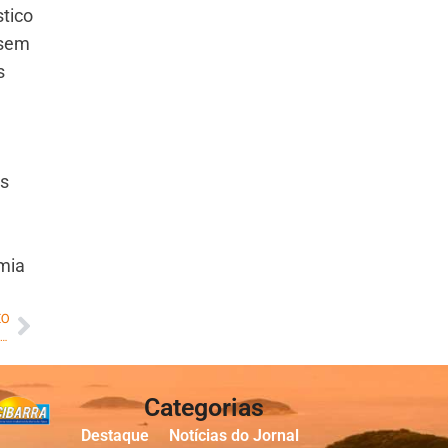
tico
 sem
s
as
emia
MO
ht realiza hoje, (12/6), megaoperação contra ‘gatos de energia’, com apoio da Polícia Civil, na Zona Norte do Rio
Categorias
Destaque
Notícias do Jornal