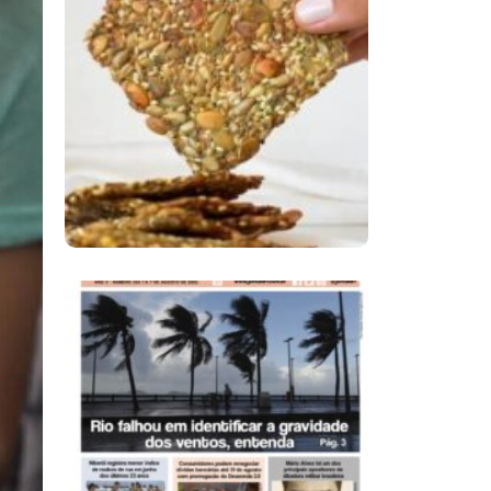
Comer Bem: Cracker
De Sementes
Ano X – Número 366
01 A 07 De Agosto De
2026