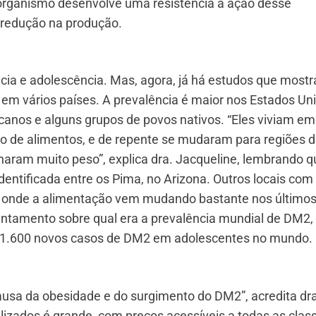
o organismo desenvolve uma resistência à ação desse
redução na produção.
ncia e adolescência. Mas, agora, já há estudos que most
m vários países. A prevalência é maior nos Estados Uni
anos e alguns grupos de povos nativos. “Eles viviam e
o de alimentos, e de repente se mudaram para regiões 
nharam muito peso”, explica dra. Jacqueline, lembrando q
dentificada entre os Pima, no Arizona. Outros locais com
es onde a alimentação vem mudando bastante nos último
ntamento sobre qual era a prevalência mundial de DM2,
41.600 novos casos de DM2 em adolescentes no mundo.
ausa da obesidade e do surgimento do DM2”, acredita dra
alizados é grande, com preços acessíveis a todas as clas