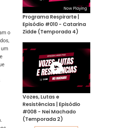
Now Playing
Programa Respirarte |
Episódio #010 - Catarina
Zidde (Temporada 4)
ram o
dos,
m um
de
ue
s
Vozes, Lutas e
Resistências | Episódio
#008 - Nei Machado
(Temporada 2)
.
ses