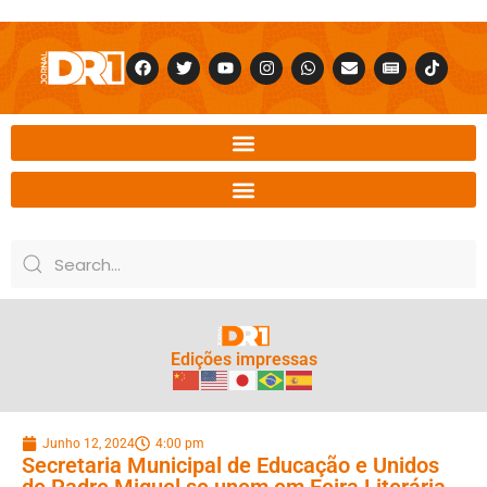
Edições impressas
Junho 12, 2024
4:00 pm
Secretaria Municipal de Educação e Unidos
de Padre Miguel se unem em Feira Literária