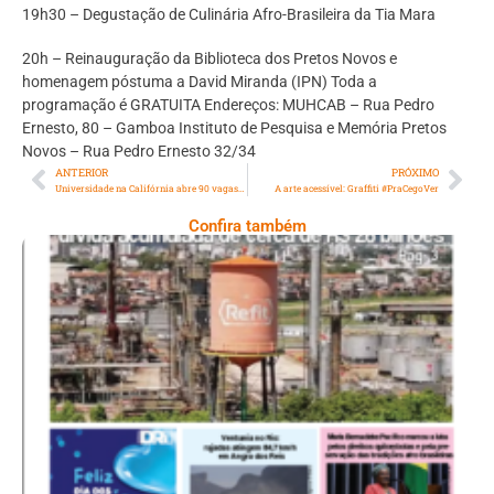
19h30 – Degustação de Culinária Afro-Brasileira da Tia Mara
20h – Reinauguração da Biblioteca dos Pretos Novos e
homenagem póstuma a David Miranda (IPN) Toda a
programação é GRATUITA Endereços: MUHCAB – Rua Pedro
Ernesto, 80 – Gamboa Instituto de Pesquisa e Memória Pretos
Novos – Rua Pedro Ernesto 32/34
ANTERIOR
PRÓXIMO
Universidade na Califórnia abre 90 vagas de especialização para fluminenses
A arte acessível: Graffiti #PraCegoVer
Confira também
Ano X – Número 367 08 A 14 De Agosto De
2026