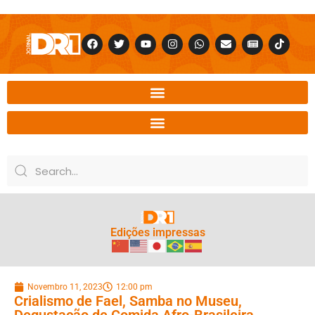
Edições impressas
Novembro 11, 2023
12:00 pm
Crialismo de Fael, Samba no Museu,
Degustação de Comida Afro-Brasileira,