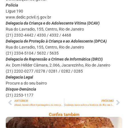
Polícia
Ligue 190
www.dedic.pcivil.rj.gov.br
Delegacia da Criança e do Adolescente Vítima (DCAV)
Rua do Lavradio, 155, Centro, Rio de Janeiro
(21) 2332-4442 / 4330 / 4332 / 4468
Delegacia de Proteção à Criança e ao Adolescente (DPCA)
Rua do Lavradio, 155, Centro, Rio de Janeiro
(21) 2334-5104 / 5632 / 5635
Delegacia de Repressão a Crimes de Informática (DRCI)
Av. Dom Hélder Câmara, 2.066, Jacarezinho, Rio de Janeiro
(21) 2202-0277 /0278 / 0281 / 0282 / 0285
Delegacia Legal
Procure a do seu bairro
Disque-Denúncia
(21) 2253-1177
ANTERIOR
PRÓXIMO
Afinal, home office é passageiro ou veio para ficar?
Conheça mais sobre a história do Rio em 10 livros
Confira também