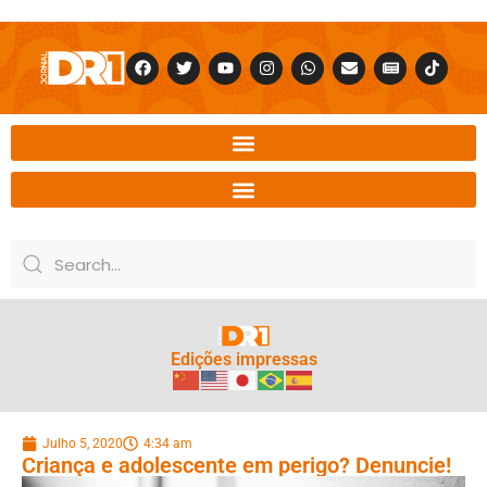
Edições impressas
Julho 5, 2020
4:34 am
Criança e adolescente em perigo? Denuncie!