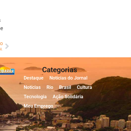
s
ue
MO
l.
Categorias
Destaque
Notícias do Jornal
Notícias
Rio
Brasil
Cultura
Tecnologia
Ação Solidária
Meu Emprego