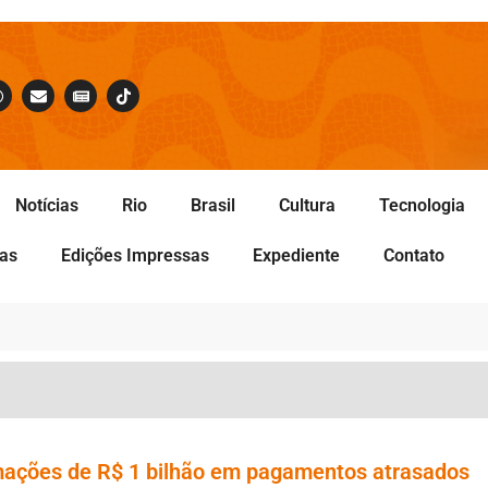
Notícias
Rio
Brasil
Cultura
Tecnologia
tas
Edições Impressas
Expediente
Contato
mações de R$ 1 bilhão em pagamentos atrasados