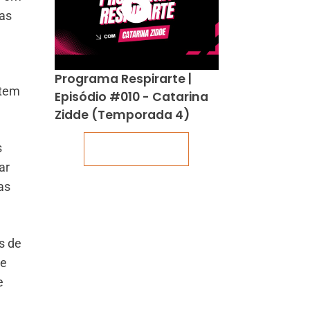
xas
Programa Respirarte |
stem
Episódio #010 - Catarina
Zidde (Temporada 4)
s
Veja mais
ar
as
s de
ue
e