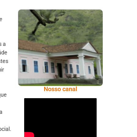
e
Serra: Fazenda
Santa Cecília – Um
Legado Histórico
s a
Repleto De Beleza
úde
stes
ir
Nosso canal
que
a
cial.