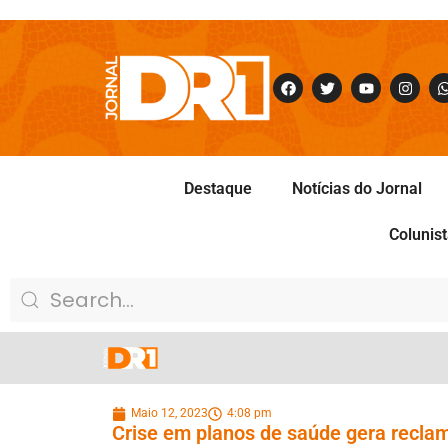
Destaque
Notícias do Jornal
Colunis
Maio 12, 2023
4:08 pm
Crise em planos de saúde gera recla