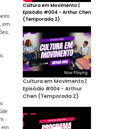
Cultura em Movimento |
Episódio #004 - Arthur Chen
eiro
(Temporada 2)
1, em
ões,
s.
Now Playing
Cultura em Movimento |
Episódio #004 - Arthur
Chen (Temporada 2)
is
aúde
em
s em