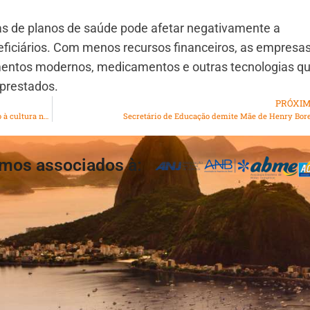
sas de planos de saúde pode afetar negativamente a
eficiários. Com menos recursos financeiros, as empresa
mentos modernos, medicamentos e outras tecnologias q
prestados.
PRÓXI
Pessoas com deficiência enfrentam barreiras para acesso à cultura no Rio de Janeiro
Secretário de Educação demite Mãe de Henry Bore
mos associados à: