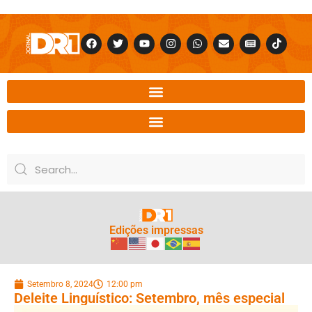
Edições impressas
Setembro 8, 2024
12:00 pm
Deleite Linguístico: Setembro, mês especial