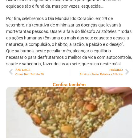
equidade tão difundida, mas por vezes, esquecida…
Por fim, celebremos o Dia Mundial do Coração, em 29 de
setembro, na tentativa de minimizar as doenças que levam à
morte tantas pessoas. Usarei a fala do filósofo Aristóteles: “Todas
as ações humanas têm uma ou mais das sete causas: o acaso, a
natureza, a compulsão, o hábito, a razão, a paixão e o desejo”.
Que saibamos, neste peculiar mês, alcançar o equilíbrio
necessário para desfrutarmos o melhor da vida com autocontrole,
saúde e sabedoria, fazendo jus ao sete, que reina neste mês!
ANTERIOR
PRÓXIMO
Comer Bem: Bolinho Fit
Direto ao Ponto: Rubrica x Rúbrica
Confira também
Comer Bem: Cracker De Sementes