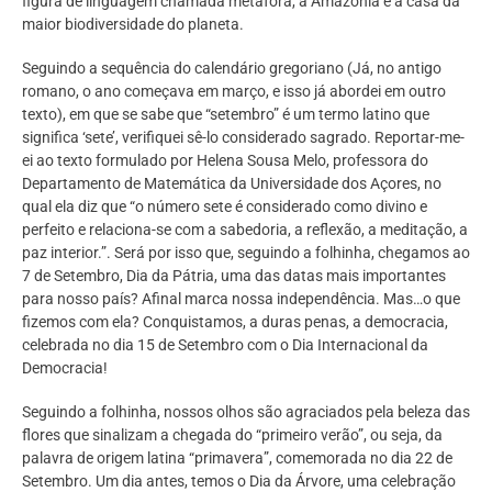
figura de linguagem chamada metáfora, a Amazônia é a casa da
maior biodiversidade do planeta.
Seguindo a sequência do calendário gregoriano (Já, no antigo
romano, o ano começava em março, e isso já abordei em outro
texto), em que se sabe que “setembro” é um termo latino que
significa ‘sete’, verifiquei sê-lo considerado sagrado. Reportar-me-
ei ao texto formulado por Helena Sousa Melo, professora do
Departamento de Matemática da Universidade dos Açores, no
qual ela diz que “o número sete é considerado como divino e
perfeito e relaciona-se com a sabedoria, a reflexão, a meditação, a
paz interior.”. Será por isso que, seguindo a folhinha, chegamos ao
7 de Setembro, Dia da Pátria, uma das datas mais importantes
para nosso país? Afinal marca nossa independência. Mas…o que
fizemos com ela? Conquistamos, a duras penas, a democracia,
celebrada no dia 15 de Setembro com o Dia Internacional da
Democracia!
Seguindo a folhinha, nossos olhos são agraciados pela beleza das
flores que sinalizam a chegada do “primeiro verão”, ou seja, da
palavra de origem latina “primavera”, comemorada no dia 22 de
Setembro. Um dia antes, temos o Dia da Árvore, uma celebração