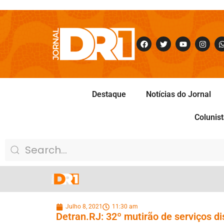
Destaque
Notícias do Jornal
Colunis
Julho 8, 2021
11:30 am
Detran.RJ: 32º mutirão de serviços d