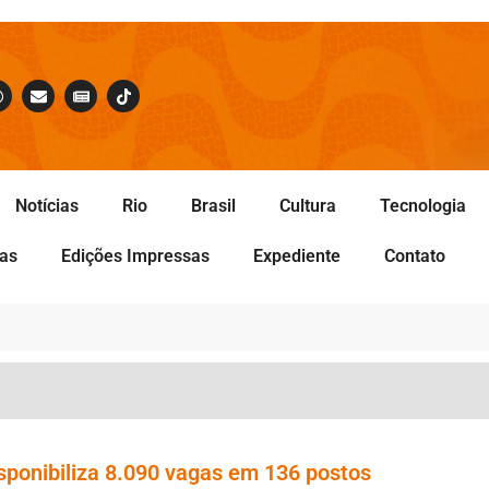
Notícias
Rio
Brasil
Cultura
Tecnologia
tas
Edições Impressas
Expediente
Contato
isponibiliza 8.090 vagas em 136 postos