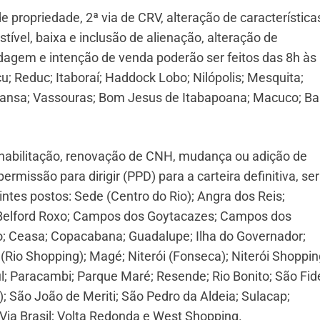
e propriedade, 2ª via de CRV, alteração de característica
vel, baixa e inclusão de alienação, alteração de
dagem e intenção de venda poderão ser feitos das 8h às
u; Reduc; Itaboraí; Haddock Lobo; Nilópolis; Mesquita;
Mansa; Vassouras; Bom Jesus de Itabapoana; Macuco; Ba
a habilitação, renovação de CNH, mudança ou adição de
ermissão para dirigir (PPD) para a carteira definitiva, se
intes postos: Sede (Centro do Rio); Angra dos Reis;
í; Belford Roxo; Campos dos Goytacazes; Campos dos
; Ceasa; Copacabana; Guadalupe; Ilha do Governador;
 (Rio Shopping); Magé; Niterói (Fonseca); Niterói Shoppin
l; Paracambi; Parque Maré; Resende; Rio Bonito; São Fidé
 São João de Meriti; São Pedro da Aldeia; Sulacap;
 Via Brasil; Volta Redonda e West Shopping.