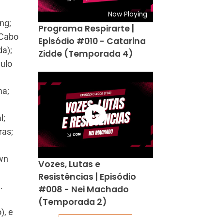
Now Playing
ng;
Programa Respirarte |
 Cabo
Episódio #010 - Catarina
a);
Zidde (Temporada 4)
ulo
ma;
l;
ras;
own
Vozes, Lutas e
Resistências | Episódio
.
#008 - Nei Machado
(Temporada 2)
), e