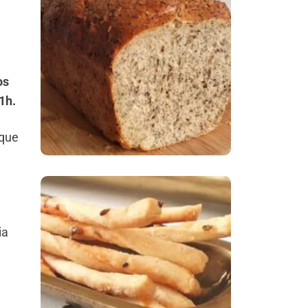
Comer Bem: Pão Low
Carb
os
1h.
 que
Comer Bem:
ia
Palitinhos De Cebola
E Salsa