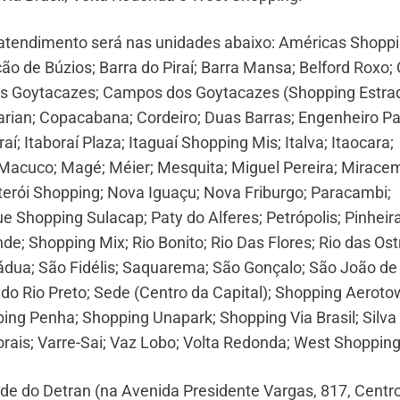
o atendimento será nas unidades abaixo: Américas Shoppi
o de Búzios; Barra do Piraí; Barra Mansa; Belford Roxo;
s Goytacazes; Campos dos Goytacazes (Shopping Estrad
ian; Copacabana; Cordeiro; Duas Barras; Engenheiro Pa
aí; Itaboraí Plaza; Itaguaí Shopping Mis; Italva; Itaocara;
 Macuco; Magé; Méier; Mesquita; Miguel Pereira; Mirace
iterói Shopping; Nova Iguaçu; Nova Friburgo; Paracambi;
e Shopping Sulacap; Paty do Alferes; Petrópolis; Pinheira
e; Shopping Mix; Rio Bonito; Rio Das Flores; Rio das Ost
ádua; São Fidélis; Saquarema; São Gonçalo; São João de
 do Rio Preto; Sede (Centro da Capital); Shopping Aerot
g Penha; Shopping Unapark; Shopping Via Brasil; Silva
rais; Varre-Sai; Vaz Lobo; Volta Redonda; West Shopping
de do Detran (na Avenida Presidente Vargas, 817, Centro