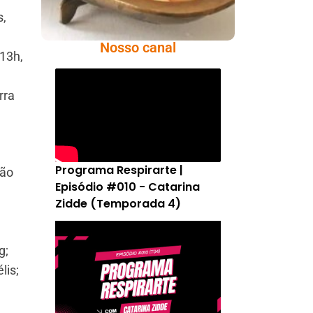
s,
Nosso canal
 13h,
rra
Programa Respirarte |
rão
Episódio #010 - Catarina
Zidde (Temporada 4)
g;
lis;