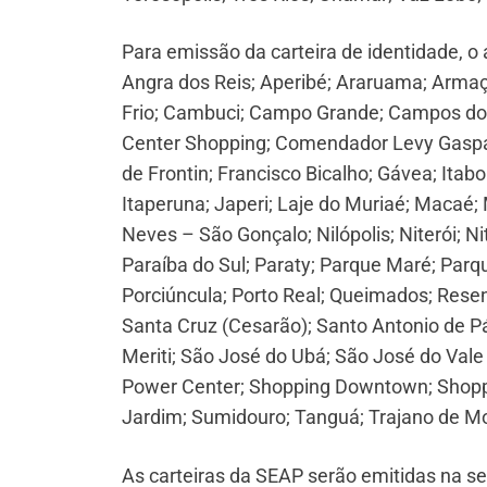
Para emissão da carteira de identidade, 
Angra dos Reis; Aperibé; Araruama; Armaçã
Frio; Cambuci; Campo Grande; Campos do
Center Shopping; Comendador Levy Gaspar
de Frontin; Francisco Bicalho; Gávea; Itabor
Itaperuna; Japeri; Laje do Muriaé; Macaé;
Neves – São Gonçalo; Nilópolis; Niterói; N
Paraíba do Sul; Paraty; Parque Maré; Parqu
Porciúncula; Porto Real; Queimados; Resend
Santa Cruz (Cesarão); Santo Antonio de P
Meriti; São José do Ubá; São José do Vale
Power Center; Shopping Downtown; Shoppin
Jardim; Sumidouro; Tanguá; Trajano de Mo
As carteiras da SEAP serão emitidas na se