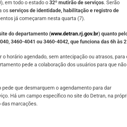
0), em todo o estado o
32º mutirão de serviços
. Serão
a os
serviços de identidade, habilitação e registro de
entos já começaram nesta quarta (7).
site do departamento (
www.detran.rj.gov.br
) quanto pel
040, 3460-4041 ou 3460-4042, que funciona das 6h às 2
ar o horário agendado, sem antecipação ou atrasos, para
artamento pede a colaboração dos usuários para que não
nto pede que desmarquem o agendamento para dar
viço. Há um campo específico no site do Detran, na própr
o das marcações.