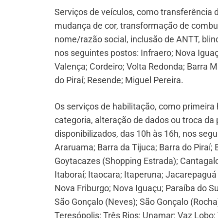
Serviços de veículos, como transferência d
mudança de cor, transformação de combustí
nome/razão social, inclusão de ANTT, blin
nos seguintes postos: Infraero; Nova Iguaç
Valença; Cordeiro; Volta Redonda; Barra 
do Piraí; Resende; Miguel Pereira.
Os serviços de habilitação, como primeir
categoria, alteração de dados ou troca da p
disponibilizados, das 10h às 16h, nos segu
Araruama; Barra da Tijuca; Barra do Pira
Goytacazes (Shopping Estrada); Cantagalo
Itaboraí; Itaocara; Itaperuna; Jacarepaguá
Nova Friburgo; Nova Iguaçu; Paraíba do Su
São Gonçalo (Neves); São Gonçalo (Rocha);
Teresópolis; Três Rios; Unamar; Vaz Lobo;