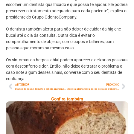
escolher um dentista qualificado e que possa te ajudar. Ele poderá
prescrever o tratamento adequado para cada paciente”, explica o
presidente do Grupo OdontoCompany.
O dentista também alerta para não deixar de cuidar da higiene
bucal até o dia da consulta. Outra dica é evitar o
compartilhamento de objetos, como copos e talheres, com
pessoas que moram na mesma casa.
Os sintomas da herpes labial podem aparecer e deixar as pessoas
com desconforto e dor. Então, não deixe de tratar o problema e
caso note algum desses sinais, converse com o seu dentista de
confiança.
ANTERIOR
PRÓXIMO
Planos de saúde, tomate e cebola influenciam inflação de março
Receita alerta para golpe do falso aplicativo do Imposto de Renda
Confira também
Comer Bem: Pão Low Carb