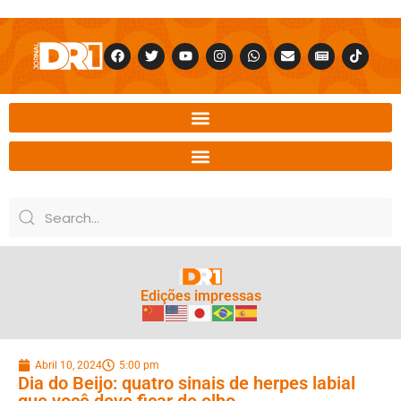
Edições impressas
Abril 10, 2024
5:00 pm
Dia do Beijo: quatro sinais de herpes labial
que você deve ficar de olho