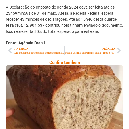
A Declaração do Imposto de Renda 2024 deve ser feita até as
23h59min59s de 31 de maio. Até lá, a Receita Federal espera
receber 43 milhões de declarações. Até as 15h46 desta quarta-
feira (10), 12.904.537 contribuintes tinham enviado o documento.
Isso representa 30% do total esperado para este ano.
Fonte: Agência Brasil
ANTERIOR
PRÓXIMO
Dia do Beijo: quatro sinais de herpes labial que você deve ficar de olho
Buda e Camila conversam pela 1° após o reality, no programa da Ana Maria Braga
Confira também
Comer Bem: Pão Low Carb