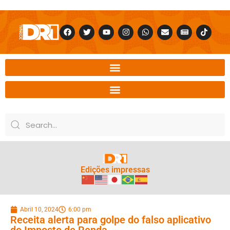
Edições impressas
Abril 10, 2024
6:00 pm
Receita alerta para golpe do falso aplicativo
do Imposto de Renda