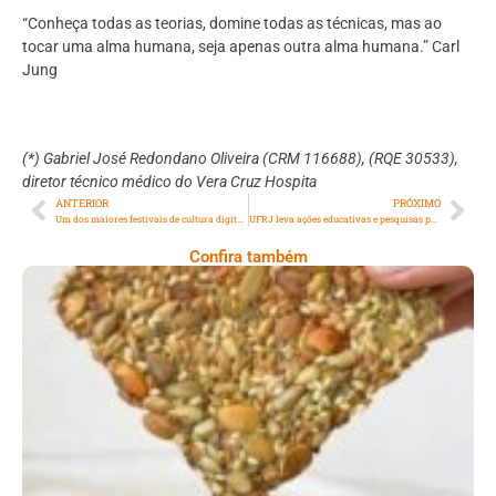
“Conheça todas as teorias, domine todas as técnicas, mas ao
tocar uma alma humana, seja apenas outra alma humana.” Carl
Jung
(*) Gabriel José Redondano Oliveira
(CRM 116688), (RQE 30533)
,
diretor técnico médico do Vera Cruz Hospita
ANTERIOR
PRÓXIMO
Um dos maiores festivais de cultura digital do país, o HACKTUDO chega à sétima edição, com novidades e atrações gratuitas para crianças e adultos, que mesclam tecnologia, entretenimento e cultura
UFRJ leva ações educativas e pesquisas para evento gratuito na Praça Mauá
Confira também
Comer Bem: Cracker De Sementes