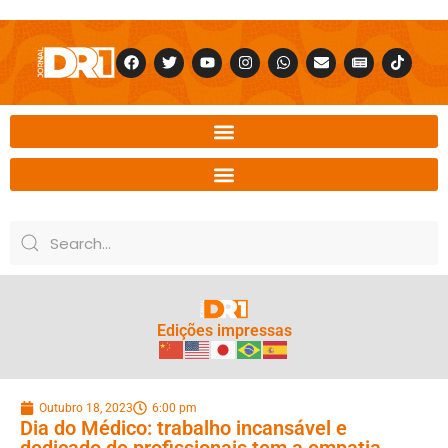
Edições impressas
Outubro 18, 2023
6:00 pm
Dia do Médico: trabalho incansável e
dedicado de profissionais tem a empatia