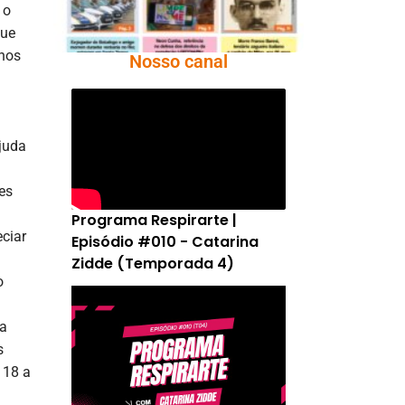
 o
que
nhos
Nosso canal
juda
es
Programa Respirarte |
ciar
Episódio #010 - Catarina
Zidde (Temporada 4)
o
na
s
 18 a