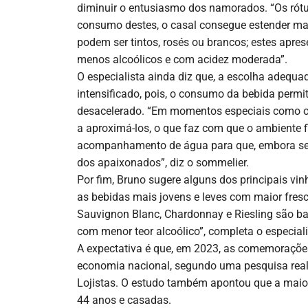
diminuir o entusiasmo dos namorados. “Os rótu
consumo destes, o casal consegue estender mai
podem ser tintos, rosés ou brancos; estes apr
menos alcoólicos e com acidez moderada”.
O especialista ainda diz que, a escolha adeq
intensificado, pois, o consumo da bebida perm
desacelerado. “Em momentos especiais como o ‘
a aproximá-los, o que faz com que o ambiente 
acompanhamento de água para que, embora seja
dos apaixonados”, diz o sommelier.
Por fim, Bruno sugere alguns dos principais vi
as bebidas mais jovens e leves com maior fresc
Sauvignon Blanc, Chardonnay e Riesling são ba
com menor teor alcoólico”, completa o especiali
A expectativa é que, em 2023, as comemoraçõ
economia nacional, segundo uma pesquisa reali
Lojistas. O estudo também apontou que a maiori
44 anos e casadas.