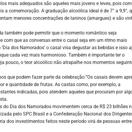
los mais adequados são aqueles mais jovens e leves, pois com
s a comemoração. A graduação alcoólica ideal é de 7° a 9,9°, 
esentam menores concentrações de taninos (amargues) e são vi
uada também pode permitir que o momento romântico seja
ite com que as conversas entre o casal seja em um ritmo mais
Dia dos Namorados’ o casal visa degustar as bebidas e isso a
fique cada vez mais harmonioso. Também é importante ter o
 pouco, o teor alcoólico não atrapalhe nos momentos seguint
nhos que podem fazer parte da celebração.”Os casais devem apre
or e quantidade de frutas. As castas como, por exemplo, a
stantes indicadas, pois atendem aqueles que procuram por alg
sta.
es do Dia dos Namorados movimentem cerca de R$ 23 bilhões 
zada pelo SPC Brasil e a Confederação Nacional dos Dirigente
a dos investimentos feitos neste período virá de pessoas entre