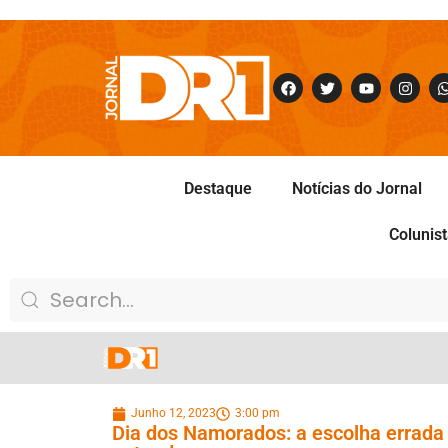
Destaque
Notícias do Jornal
Colunis
Junho 12, 2023
3:00 pm
Dia dos Namorados: a escolha errad