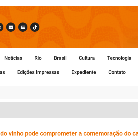
Notícias
Rio
Brasil
Cultura
Tecnologia
tas
Edições Impressas
Expediente
Contato
a do vinho pode comprometer a comemoração do ca