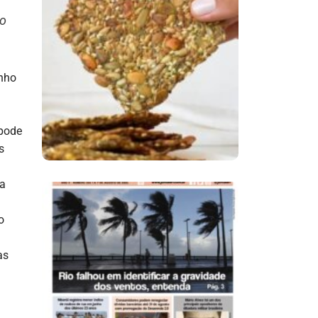
to
Comer Bem: Cracker
De Sementes
unho
 pode
s
 a
o
Ano X – Número 366
01 A 07 De Agosto De
as
2026