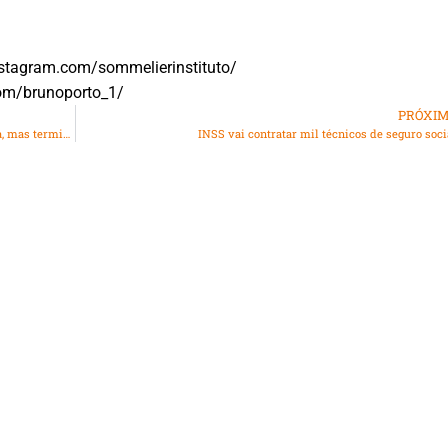
nstagram.com/sommelierinstituto/
om/brunoporto_1/
PRÓXI
24 Horas de Le Mans: em prova acidentada, Negrão lidera, mas termina em 9º na França
INSS vai contratar mil técnicos de seguro soci