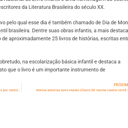
critores da Literatura Brasileira do século XX.
otivo pelo qual esse dia é também chamado de Dia de Mon
antil brasileira. Dentre suas obras infantis, a mais destac
 de aproximadamente 25 livros de histórias, escritas ent
obretudo, na escolarização básica infantil e destaca a
isto que o livro é um importante instrumento de
PRÓXI
Homem é preso em São João de Meriti após ser localizado por rastreador de celular roubado
Anvisa autoriza novo ensaio clínico de vacina contra covid-