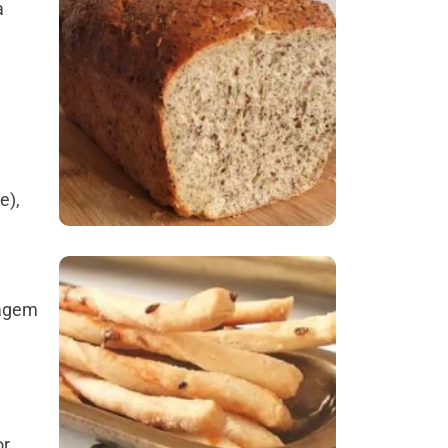
a
Comer Bem: Pão Low
Carb
e),
uagem
Comer Bem:
Palitinhos De Cebola
E Salsa
or