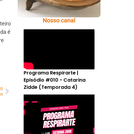
Nosso canal
teiro
ada é
re
Programa Respirarte |
Episódio #010 - Catarina
Zidde (Temporada 4)
MO
19