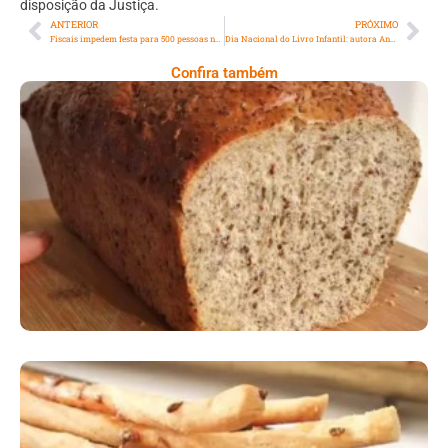
disposição da Justiça.
ANTERIOR
PRÓXIMO
Fiscais impedem festa para 500 pessoas no Recreio dos Bandeirantes e responsável é multado
Dia Nacional do Livro Infantil: autora Angela Guerra disponibiliza ebook para acesso
Confira também
Comer Bem: Pão Low Carb