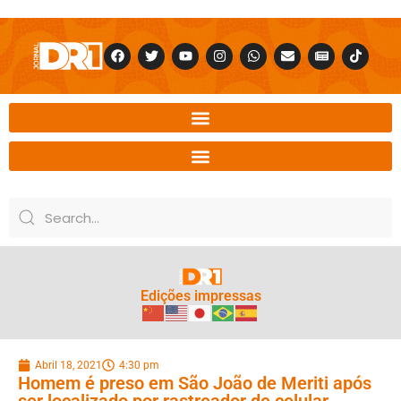
Edições impressas
Abril 18, 2021
4:30 pm
Homem é preso em São João de Meriti após
ser localizado por rastreador de celular