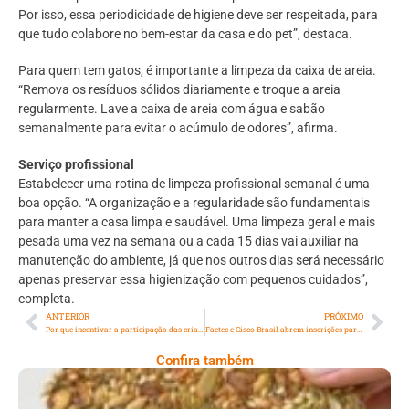
Por isso, essa periodicidade de higiene deve ser respeitada, para
que tudo colabore no bem-estar da casa e do pet”, destaca.
Para quem tem gatos, é importante a limpeza da caixa de areia.
“Remova os resíduos sólidos diariamente e troque a areia
regularmente. Lave a caixa de areia com água e sabão
semanalmente para evitar o acúmulo de odores”, afirma.
Serviço profissional
Estabelecer uma rotina de limpeza profissional semanal é uma
boa opção. “A organização e a regularidade são fundamentais
para manter a casa limpa e saudável. Uma limpeza geral e mais
pesada uma vez na semana ou a cada 15 dias vai auxiliar na
manutenção do ambiente, já que nos outros dias será necessário
apenas preservar essa higienização com pequenos cuidados”,
completa.
ANTERIOR
PRÓXIMO
Por que incentivar a participação das crianças nas tarefas de casa?
Faetec e Cisco Brasil abrem inscrições para curso em Cibersegurança
Confira também