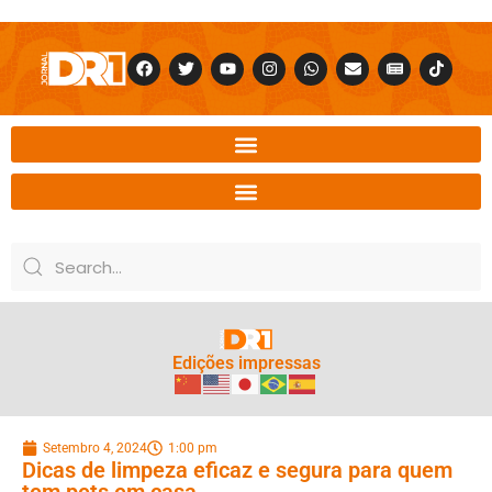
Edições impressas
Setembro 4, 2024
1:00 pm
Dicas de limpeza eficaz e segura para quem
tem pets em casa