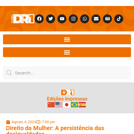
Edições impressas
Agosto 4, 2024
7:00 pm
Direito da Mulher: A persistência das
desigualdades