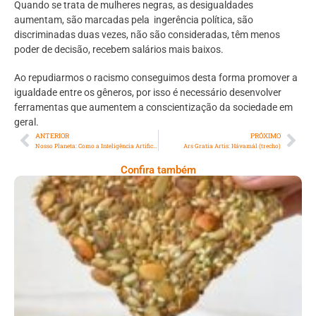
Quando se trata de mulheres negras, as desigualdades
aumentam, são marcadas pela ingerência política, são
discriminadas duas vezes, não são consideradas, têm menos
poder de decisão, recebem salários mais baixos.
Ao repudiarmos o racismo conseguimos desta forma promover a
igualdade entre os gêneros, por isso é necessário desenvolver
ferramentas que aumentem a conscientização da sociedade em
geral.
ANTERIOR
PRÓXIMO
Nosso Planeta: Como a Inteligência Artificial pode transformar a sustentabilidade empresarial?
Ars Gratia Artis: Hávamál (trecho)
Confira também
Comer Bem: Cracker De Sementes