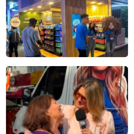
Cencosud Promove Inovação No Brasil
Com A Participação Do Prezunic No Rio
Innovation Week 2026
​Segurança Pública Lidera Queixas De
Moradores Do Rio Em Escuta Promovida Por
Antônia Fontenelle