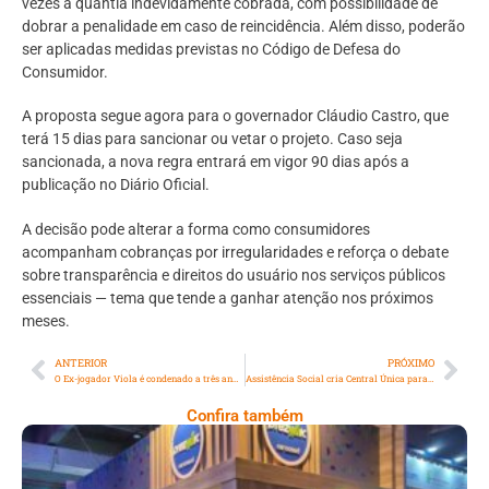
vezes a quantia indevidamente cobrada, com possibilidade de
dobrar a penalidade em caso de reincidência. Além disso, poderão
ser aplicadas medidas previstas no Código de Defesa do
Consumidor.
A proposta segue agora para o governador Cláudio Castro, que
terá 15 dias para sancionar ou vetar o projeto. Caso seja
sancionada, a nova regra entrará em vigor 90 dias após a
publicação no Diário Oficial.
A decisão pode alterar a forma como consumidores
acompanham cobranças por irregularidades e reforça o debate
sobre transparência e direitos do usuário nos serviços públicos
essenciais — tema que tende a ganhar atenção nos próximos
meses.
ANTERIOR
PRÓXIMO
O Ex-jogador Viola é condenado a três anos de prisão por porte ilegal de arma
Assistência Social cria Central Única para acolhimento dos sem teto
Confira também