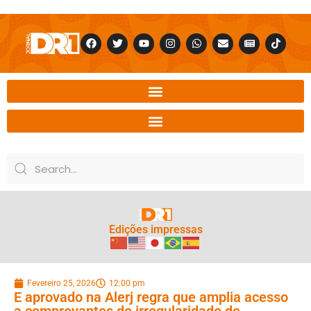
Edições impressas
Fevereiro 25, 2026
12:00 pm
E aprovado na Alerj regra que amplia acesso
a comprovantes de irregularidade de