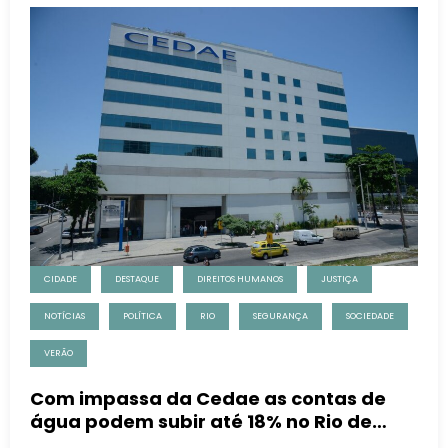
CIDADE
DESTAQUE
DIREITOS HUMANOS
JUSTIÇA
NOTÍCIAS
POLÍTICA
RIO
SEGURANÇA
SOCIEDADE
VERÃO
Com impassa da Cedae as contas de
água podem subir até 18% no Rio de
Janeiro