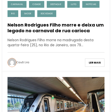
CARNAVAL
CIDADE
DESTAQUE
LUTO
NOTÍCIAS
RIO
SAÚDE
SOCIEDADE
Nelson Rodrigues Filho morre e deixa um
legado no carnaval de rua carioca
Nelson Rodrigues Filho morre na madrugada desta
quarta-feira (25), no Rio de Janeiro, aos 79…
Cauã Lira
LER MAIS