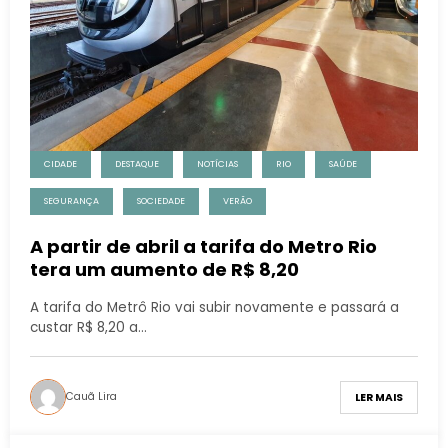
CIDADE
DESTAQUE
NOTÍCIAS
RIO
SAÚDE
SEGURANÇA
SOCIEDADE
VERÃO
A partir de abril a tarifa do Metro Rio
tera um aumento de R$ 8,20
A tarifa do Metrô Rio vai subir novamente e passará a
custar R$ 8,20 a…
Cauã Lira
LER MAIS