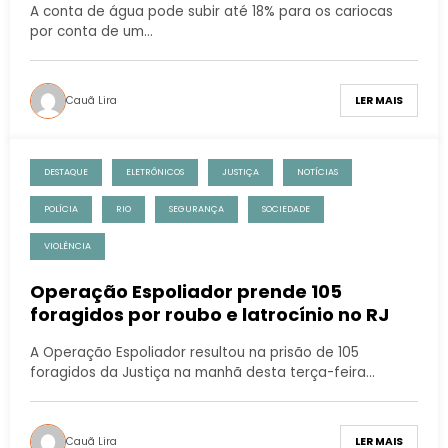
A conta de água pode subir até 18% para os cariocas
por conta de um…
Cauã Lira
LER MAIS
DESTAQUE
ELETRÔNICOS
JUSTIÇA
NOTÍCIAS
POLÍCIA
RIO
SEGURANÇA
SOCIEDADE
VIOLÊNCIA
Operação Espoliador prende 105
foragidos por roubo e latrocínio no RJ
A Operação Espoliador resultou na prisão de 105
foragidos da Justiça na manhã desta terça-feira…
Cauã Lira
LER MAIS