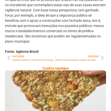
os moradores que contemplam essas vias de suas casas exercem
vigilância natural. Com base nessa perspectiva, tem ganhado
força, por exemplo, a ideia de que a segurança pública se
beneficia com o apoio a construções com fachada ativa, isto é,
imóveis que promovam interações nos passeios públicos: menos
muros e estabelecimentos comerciais no térreo de prédios
residenciais. São iniciativas que podem ser regulamentadas no
plano municipal.
Fonte: Agência Brasil
ANTERIOR
PRÓXIMO
Incêndio queima 10 mil hectares do Parque da Chapada dos Veadeiros
Nilson Simões assume a bateria da Leão de Nova Iguaçu
Confira também
Comer Bem: Cracker De Sementes