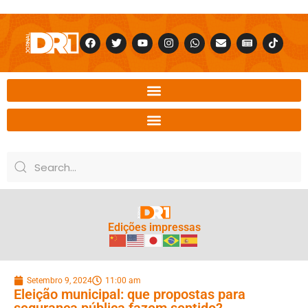
Edições impressas
Setembro 9, 2024
11:00 am
Eleição municipal: que propostas para
segurança pública fazem sentido?