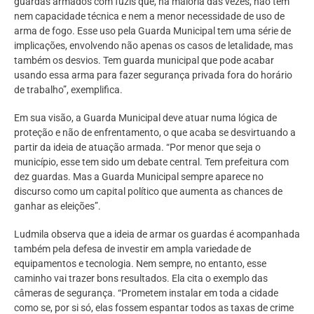
guardas armados com fuzis que, na maioria das vezes, não têm
nem capacidade técnica e nem a menor necessidade de uso de
arma de fogo. Esse uso pela Guarda Municipal tem uma série de
implicações, envolvendo não apenas os casos de letalidade, mas
também os desvios. Tem guarda municipal que pode acabar
usando essa arma para fazer segurança privada fora do horário
de trabalho”, exemplifica.
Em sua visão, a Guarda Municipal deve atuar numa lógica de
proteção e não de enfrentamento, o que acaba se desvirtuando a
partir da ideia de atuação armada. “Por menor que seja o
município, esse tem sido um debate central. Tem prefeitura com
dez guardas. Mas a Guarda Municipal sempre aparece no
discurso como um capital político que aumenta as chances de
ganhar as eleições”.
Ludmila observa que a ideia de armar os guardas é acompanhada
também pela defesa de investir em ampla variedade de
equipamentos e tecnologia. Nem sempre, no entanto, esse
caminho vai trazer bons resultados. Ela cita o exemplo das
câmeras de segurança. “Prometem instalar em toda a cidade
como se, por si só, elas fossem espantar todos as taxas de crime