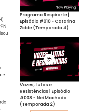
Now Playing
Programa Respirarte |
N)
Episódio #010 - Catarina
RPPN
Zidde (Temporada 4)
isou
n
 de
Vozes, Lutas e
Resistências | Episódio
#008 - Nei Machado
iado
(Temporada 2)
ó