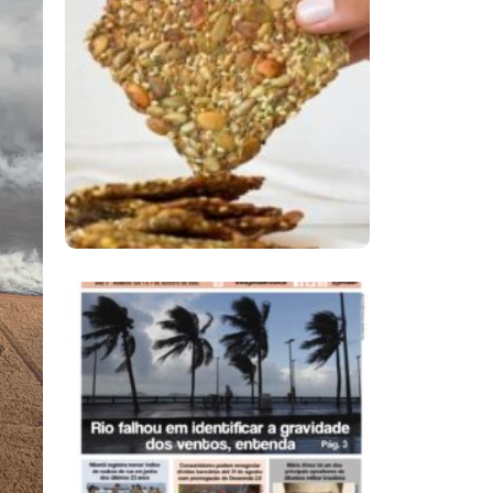
Comer Bem: Cracker
De Sementes
Ano X – Número 366
01 A 07 De Agosto De
2026