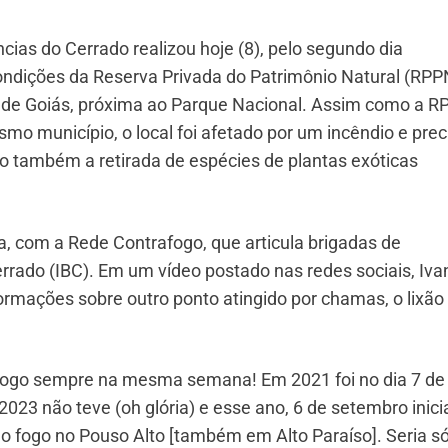
ias do Cerrado realizou hoje (8), pelo segundo dia
condições da Reserva Privada do Patrimônio Natural (RPP
 de Goiás, próxima ao Parque Nacional. Assim como a 
mo município, o local foi afetado por um incêndio e prec
 também a retirada de espécies de plantas exóticas
, com a Rede Contrafogo, que articula brigadas de
Cerrado (IBC). Em um vídeo postado nas redes sociais, Iva
ormações sobre outro ponto atingido por chamas, o lixão
 fogo sempre na mesma semana! Em 2021 foi no dia 7 de
2023 não teve (oh glória) e esse ano, 6 de setembro inic
o fogo no Pouso Alto [também em Alto Paraíso]. Seria s