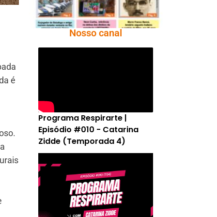
Nosso canal
apada
da é
Programa Respirarte |
Episódio #010 - Catarina
oso.
Zidde (Temporada 4)
da
urais
e