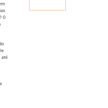
cem
Veja mais
ias
? O
a
do
 De
 até
s