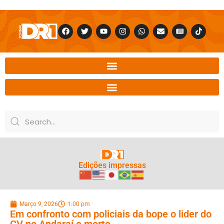
Edições impressas
Março 9, 2026
1:00 pm
Em confronto com policiais da bope o lider do
CV no Andaraí e morto