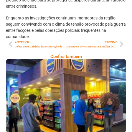
jogando no chão para se proteger de disparos durante um tiroteio
entre criminosos.
Enquanto as investigações continuam, moradores da região
seguem convivendo com o clima de tensão provocado pela guerra
entre facções e pelas operações policiais frequentes na
comunidade.
ANTERIOR
PRÓXIMO
Defesa de Dr. Jairinho faz contestação de laudo da necropsia do menino Henry Borel
Mensagens de Vorcaro para a mulher de Moraes trás duvidas na investigação
Confira também
Cencosud Promove Inovação No Brasil
Com A Participação Do Prezunic No Rio
Innovation Week 2026