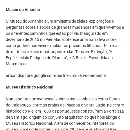
Museu do Amanhã
O Museu do Amanhã é um ambiente de ideias, explorações e
perguntas sobre a época de grandes mudanças em que vivemos e
os diferentes caminhos que estão por vir. Inaugurado em
dezembro de 2015 no Píer Mauá, oferece uma narrativa sobre
como poderemos viver e moldar os próximos 50 anos. Tem mais
de mil itens e cinco mostras, entre elas ‘Rios em Extinção’, ‘A
Espécie Mais Perigosa do Planeta’, e ‘A Beleza Escondida da
Matemática’.
artsandculture.google.com/partner/museu-do-amanhã
Museu Histórico Nacional
Numa ponta que avançava sobre o mar, conhecida como Ponta
do Calabouço, entre as praias de Piaçaba e Santa Luzia, no centro
histórico do Rio, em 1603 os portugueses construíram a Fortaleza
de Santiago, origem do conjunto arquitetônico que hoje abriga o
Museu Histórico Nacional. Além de conhecer os interiores do
museu, você pode conferir mais de 200 itens e quatro mostras,