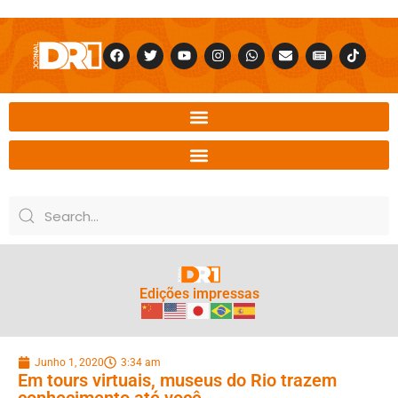
Edições impressas
Junho 1, 2020
3:34 am
Em tours virtuais, museus do Rio trazem
conhecimento até você