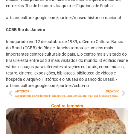
entre elas ‘Rio de Leandro Joaquim’ e ‘Figurinos de Sophia’.
artsandculture.google.com/partner/museu-historico-nacional
CCBB Rio de Janeiro
Inaugurado em 12 de outubro de 1989, o Centro Cultural Banco
do Brasil (CCBB) do Rio de Janeiro tornou-se um dos mais
importantes centros culturais do país. É o centro mais visitado do
Brasil e está entre os 30 mais visitados do mundo. O edifício reúne
vários espaços para diferentes atrações culturais, como música,
teatro, cinema, exposições, biblioteca, biblioteca de vídeos e
hospeda o Arquivo Histórico e o Museu do Banco do Brasil. /
artsandculture.google.com/partner/ccbb-rio
ANTERIOR
PRÓXIMO
Agrupamento de Produtores Freelancers promove campanha solidária no Rio
Beto Coville, ator e diretor brasileiro vence prêmio de cinema em Los Angeles
Confira também