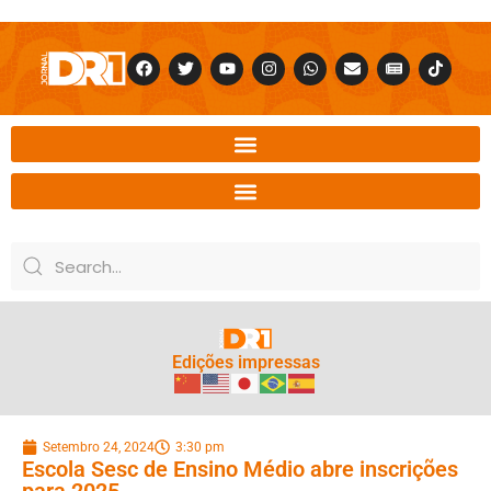
Edições impressas
Setembro 24, 2024
3:30 pm
Escola Sesc de Ensino Médio abre inscrições
para 2025