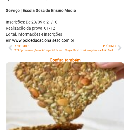
Serviço | Escola Sesc de Ensino Médio
Inscrições: De 23/09 a 21/10
Realização da prova: 01/12
Edital, informações e inscrições
em
www.poloeducacionalsesc.com.br
ANTERIOR
PRÓXIMO
TJRJ promove ação social especial de serviços pelo Dia Nacional de Luta da Pessoa com Deficiência, nos dias 26 e 27 de setembro
Roger Henri convida o pianista João Carlos Coutinho para o show “Beatles em Blues e Jazz” e “Trilhas do Cinema” no projeto Soul Jazz Nights no Musicorum
Confira também
Comer Bem: Cracker De Sementes