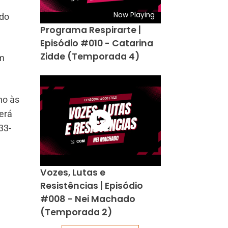
Now Playing
rdo
Programa Respirarte |
Episódio #010 - Catarina
Zidde (Temporada 4)
um
no às
erá
33-
Vozes, Lutas e
Resistências | Episódio
#008 - Nei Machado
(Temporada 2)