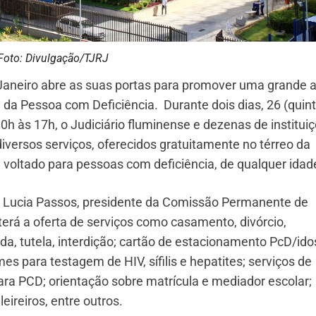
Foto: Divulgação/TJRJ
e Janeiro abre as suas portas para promover uma grande 
 da Pessoa com Deficiência. Durante dois dias, 26 (quint
10h às 17h, o Judiciário fluminense e dezenas de institui
iversos serviços, oferecidos gratuitamente no térreo da
á voltado para pessoas com deficiência, de qualquer idad
Lucia Passos, presidente da Comissão Permanente de
terá a oferta de serviços como casamento, divórcio,
uarda, tutela, interdição; cartão de estacionamento PcD/ido
s para testagem de HIV, sífilis e hepatites; serviços de
ra PCD; orientação sobre matrícula e mediador escolar;
eireiros, entre outros.