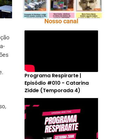
Nosso canal
ação
a-
ções
e.
Programa Respirarte |
Episódio #010 - Catarina
Zidde (Temporada 4)
so,