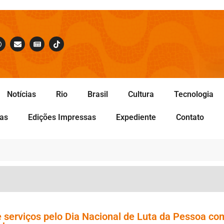
Notícias
Rio
Brasil
Cultura
Tecnologia
tas
Edições Impressas
Expediente
Contato
 serviços pelo Dia Nacional de Luta da Pessoa co