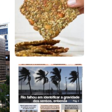
Comer Bem: Cracker
De Sementes
Ano X – Número 366
01 A 07 De Agosto De
2026