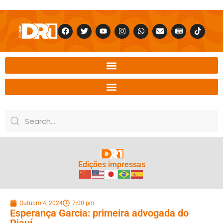
Edições impressas
Outubro 4, 2024
7:00 pm
Esperança Garcia: primeira advogada do
Piauí