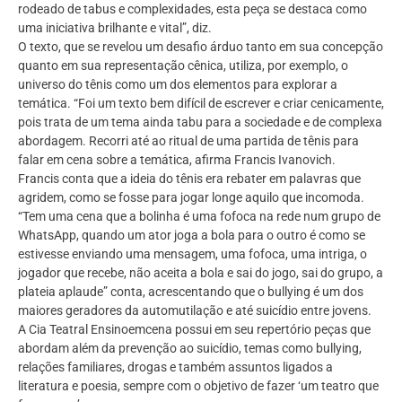
rodeado de tabus e complexidades, esta peça se destaca como
uma iniciativa brilhante e vital”, diz.
O texto, que se revelou um desafio árduo tanto em sua concepção
quanto em sua representação cênica, utiliza, por exemplo, o
universo do tênis como um dos elementos para explorar a
temática. “Foi um texto bem difícil de escrever e criar cenicamente,
pois trata de um tema ainda tabu para a sociedade e de complexa
abordagem. Recorri até ao ritual de uma partida de tênis para
falar em cena sobre a temática, afirma Francis Ivanovich.
Francis conta que a ideia do tênis era rebater em palavras que
agridem, como se fosse para jogar longe aquilo que incomoda.
“Tem uma cena que a bolinha é uma fofoca na rede num grupo de
WhatsApp, quando um ator joga a bola para o outro é como se
estivesse enviando uma mensagem, uma fofoca, uma intriga, o
jogador que recebe, não aceita a bola e sai do jogo, sai do grupo, a
plateia aplaude” conta, acrescentando que o bullying é um dos
maiores geradores da automutilação e até suicídio entre jovens.
A Cia Teatral Ensinoemcena possui em seu repertório peças que
abordam além da prevenção ao suicídio, temas como bullying,
relações familiares, drogas e também assuntos ligados a
literatura e poesia, sempre com o objetivo de fazer ‘um teatro que