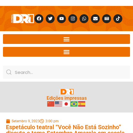
Edições impressas
Setembro 9, 2023
3:00 pm
Espetáculo teatral “Você Não Está Sozinho”
discute o tema Setembro Amarelo em escola