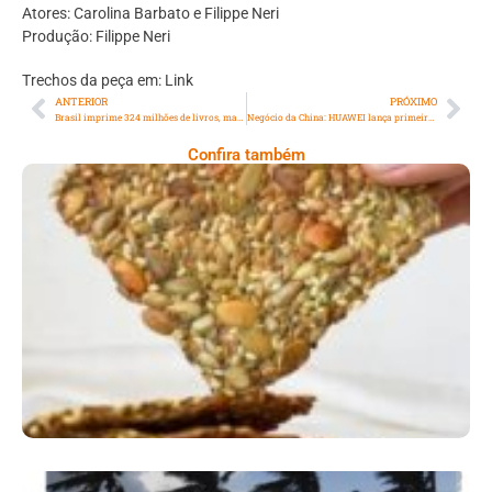
Atores: Carolina Barbato e Filippe Neri
Produção: Filippe Neri
Trechos da peça em: Link
ANTERIOR
PRÓXIMO
Brasil imprime 324 milhões de livros, mas apenas metade da população lê, mostram pesquisas
Negócio da China: HUAWEI lança primeiro smartphone do mundo que fazer chamadas via satélite
Confira também
Comer Bem: Cracker De Sementes