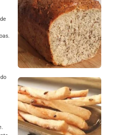
Comer Bem: Pão Low
 de
Carb
oas.
 do
Comer Bem:
Palitinhos De Cebola
E Salsa
e.