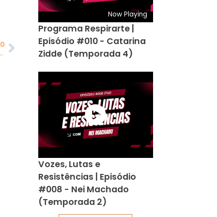
Now Playing
Programa Respirarte |
Episódio #010 - Catarina
MO
Zidde (Temporada 4)
cipe: Exposição sensorial e imersiva estreia no RIOSUL dia 04 de outubro
Vozes, Lutas e
Resistências | Episódio
#008 - Nei Machado
(Temporada 2)