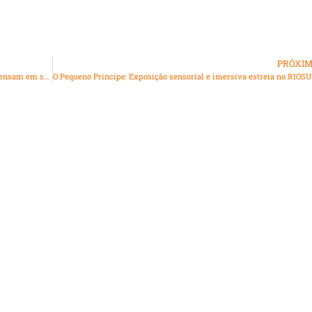
PRÓXI
Setembro Amarelo: 20% das vítimas jovens de bullying pensam em suicídio
O Pequeno Prín