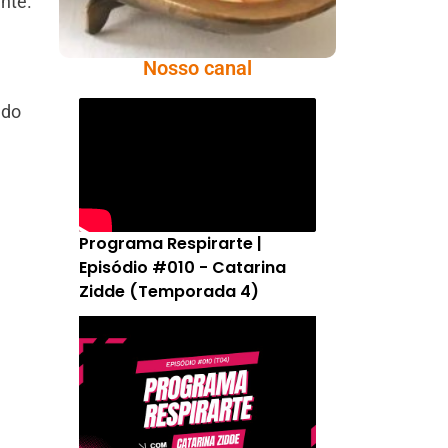
nte.
Nosso canal
ndo
Programa Respirarte |
Episódio #010 - Catarina
Zidde (Temporada 4)