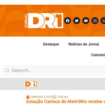
Destaque
Notícias do Jornal
Colunis
Setembro 5, 2023
5:00 pm
Estação Carioca do MetrôRio recebe 