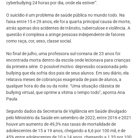
cyberbullying 24 horas por dia, onde ela estiver”.
O suicídio é um problema de saúde pública no mundo todo. Na
faixa entre 15 e 29 anos, ele foi a quarta principal causa de morte,
atrás apenas dos acidentes de trânsito, tuberculose e violência. A
questão é complexa a atinge pessoas independente de fatores
como raça, cor, sexo, classe social.
No final de julho, uma professora sul-coreana de 23 anos foi
encontrada morta dentro da escola onde lecionava para crianças
da primeira série. O possível motivo: depressão ocasionada pelo
bullying que ela sofria dos pais de seus alunos. Em seu diário, ela
relatava meses de cobranças exagerada de pais de alunos, a
qualquer hora do dia ou da noite. “Uma situação clássica de
bullying virtual, que oprime a vítima o tempo todo”, aponta Ana
Paula.
Segundo dados da Secretaria de Vigilância em Saúde divulgado
pelo Ministério da Saúde em setembro de 2022, entre 2016 e 2021
houve um aumento de 49,3% nas taxas de mortalidade de
adolescentes de 15 a 19 anos, chegando a 6,6 por 100 mil, e de
45% entre adolescentes de 10 a 14 anos, chegando a 1,33 por 100