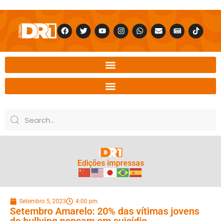
Edições impressas
Setembro 5, 2023
4:00 pm
Setembro Amarelo: 20% das vítimas jovens
de bullying pensam em suicídio