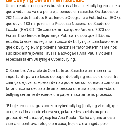
Um em cada cinco jovens brasileiros vítimas de bullying considera
que a vida não vale a pena e já pensou em suicídio. Os dados, de
2021, são do Instituto Brasileiro de Geografia e Estatística (IBGE),
que ouviu 188 mil jovens na Pesquisa Nacional de Saúde do
Escolar (PeNSE). “Se considerarmos que o Anuário 2023 do
Fórum Brasileiro de Segurança Pública indicou que 38% das
escolas brasileiras registram casos de bullying, a conclusão é de
que o bullying é um problema nacional e fator determinante nos
suicídios entre jovens”, avalia a advogada Ana Paula Siqueira,
especialista em Bullying e Cyberbullying.
O Setembro Amarelo de Combate ao Suicídio é um momento
importante para reflexão do papel do bullying nos suicídios entre
crianças e jovens. Apesar de não poder ser considerado como um
fator único na decisão de uma pessoa que tira a própria vida, o
bullying certamente exerce um papel importante no processo.
“E hoje temos o agravante do cyberbullying (bullying virtual), que
atinge a vítima onde ela estiver, pelas redes sociais ou pelos
grupos de whatsapp”, explica Ana Paula. “Se há alguns anos a
vítima encontrava refúgio em casa, hoje ela é atingida pelo