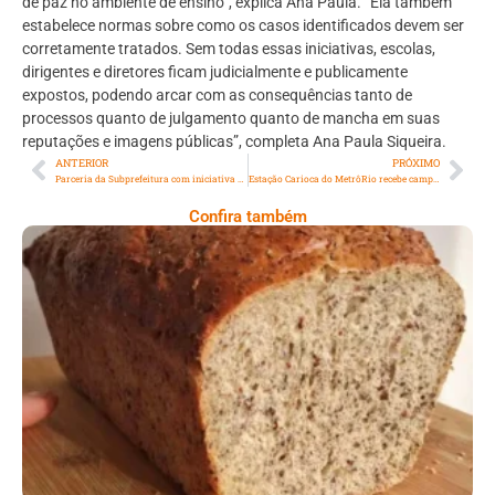
de paz no ambiente de ensino”, explica Ana Paula. “Ela também
estabelece normas sobre como os casos identificados devem ser
corretamente tratados. Sem todas essas iniciativas, escolas,
dirigentes e diretores ficam judicialmente e publicamente
expostos, podendo arcar com as consequências tanto de
processos quanto de julgamento quanto de mancha em suas
reputações e imagens públicas”, completa Ana Paula Siqueira.
ANTERIOR
PRÓXIMO
Parceria da Subprefeitura com iniciativa privada e órgãos municipais promove recuperação de área pública
Estação Carioca do MetrôRio recebe campanha gratuita de multivacinação
Confira também
Comer Bem: Pão Low Carb